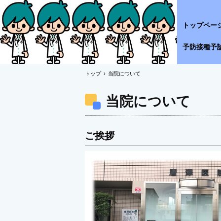
トップペー
予防接種予
トップ
›
当院について
当院について
ご挨拶