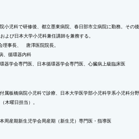
院小児科で研修後、都立墨東病院、春日部市立病院に勤務。その後、
院長および日本大学小児科兼任講師を兼務する。
祥会理事長、 唐澤医院院長。
崎病、循環器内科
環器学会専門医、日本循環器学会専門医、心臓病上級臨床医
付属板橋病院小児科で診療、日本大学医学部小児科学系小児科分
務（木曜日担当）。
本周産期新生児学会周産期（新生児）専門医・指導医