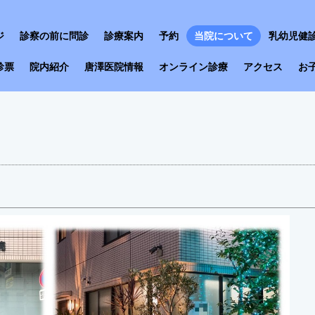
ジ
診察の前に問診
診療案内
予約
当院について
乳幼児健
診票
院内紹介
唐澤医院情報
オンライン診療
アクセス
お