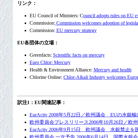
リンク：
EU Council of Ministers: C
ouncil adopts rules on EU ex
Commission:
Commission welcomes adoption of legislat
Commission:
EU mercury strategy
EU各団体の立場：
Greenfacts:
Scientific facts on mercury
Euro Chlor: Mercury
Health & Environment Alliance:
Mercury and health
Chlorine Online:
Chlor-Alkali Industry welcomes Europ
訳注1：EU関連記事：
EurActiv 2008年5月22日／欧州議会 EUの水
欧州委員会プレスリリース2006年10月26日／
EurActiv 2006年9月15日 欧州議会 水銀
欧州委員会 一次予告 2006年6月14日 国際