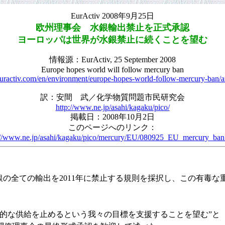
EurActiv 2008年9月25日
欧州理事会 水銀輸出禁止を正式承認
ヨーロッパは世界が水銀禁止に続くことを望む
情報源：EurActiv, 25 September 2008
Europe hopes world will follow mercury ban
uractiv.com/en/environment/europe-hopes-world-follow-mercury-ban/a
訳：安間 武／化学物質問題市民研究会
http://www.ne.jp/asahi/kagaku/pico/
掲載日：2008年10月2日
このページへのリンク：
://www.ne.jp/asahi/kagaku/pico/mercury/EU/080925_EU_mercury_ban
銀の全ての輸出を2011年に禁止する規則を採択し、この有毒
的な供給を止めるという我々の目標を支援することを望む”と