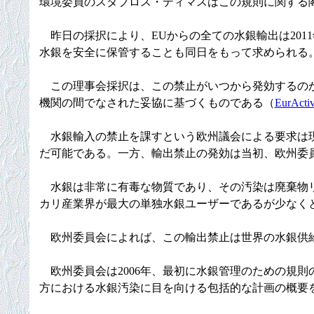
環境委員のスタブロス・ディマスはこの規則に関する
昨日の採択により、EUからの全ての水銀輸出は201
水銀を安全に保管することも同日をもって求められる
この理事会採択は、この禁止がいつから発効するのか
機関の間でなされた妥協に基づくものである（
EurActiv
水銀輸入の禁止を課すという欧州議会による要求は現
だ可能である。一方、輸出禁止の発効は当初、欧州委員会
水銀は非常に有毒な物質であり、その汚染は廃棄物リ
カリ産業界が最大の単独水銀ユーザーであるが少なくと
欧州委員会によれば、この輸出禁止は世界の水銀供給
欧州委員会は2006年、最初に水銀管理のための規則
方における水銀汚染に目を向ける包括的な計画の概要