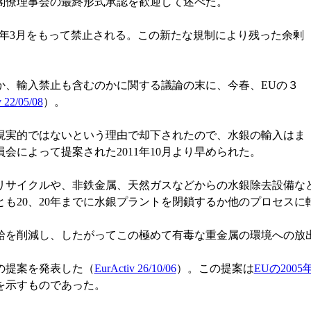
閣僚理事会の最終形式承認を歓迎して述べた。
1年3月をもって禁止される。この新たな規制により残った余剰
。
、輸入禁止も含むのかに関する議論の末に、今春、EUの３
 22/05/08
）。
実的ではないという理由で却下されたので、水銀の輸入はま
によって提案された2011年10月より早められた。
サイクルや、非鉄金属、天然ガスなどからの水銀除去設備など
も20、20年までに水銀プラントを閉鎖するか他のプロセスに
を削減し、したがってこの極めて有毒な重金属の環境への放出
の提案を発表した（
EurActiv 26/10/06
）。この提案は
EUの200
を示すものであった。