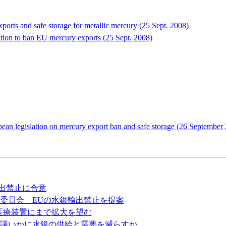
ports and safe storage for metallic mercury (25 Sept. 2008)
ion to ban EU mercury exports (25 Sept. 2008)
ean legislation on mercury export ban and safe storage (26 September
銀輸出禁止に合意
欧州委員会 EUの水銀輸出禁止を提案
禁止を医療装置にまで拡大を望む
水銀会議いかに水銀の供給と需要を減らすか