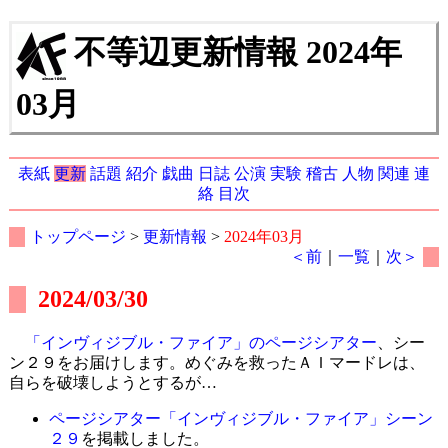
不等辺更新情報 2024年
03月
表紙
更新
話題
紹介
戯曲
日誌
公演
実験
稽古
人物
関連
連
絡
目次
トップページ
>
更新情報
>
2024年03月
＜前
｜
一覧
｜
次＞
2024/03/30
「インヴィジブル・ファイア」のページシアター
、シー
ン２９をお届けします。めぐみを救ったＡＩマードレは、
自らを破壊しようとするが…
ページシアター「インヴィジブル・ファイア」シーン
２９
を掲載しました。