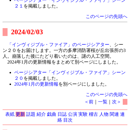
ページシアター「インヴィジブル・ファイア」シーン
２１
を掲載しました。
このページの先頭へ
2024/02/03
「インヴィジブル・ファイア」のページシアター
、シー
ン２０をお届けします。一方の多摩消防署桜が丘出張所の3
人。崩落した後にたどり着いたのは、謎の人工空間。
2024年1月の更新情報をまとめて別ページにしました。
ページシアター「インヴィジブル・ファイア」シーン
２０
を掲載しました。
2024年1月の更新情報
を別ページにしました。
このページの先頭へ
＜前
｜
一覧
｜
次＞
表紙
更新
話題
紹介
戯曲
日誌
公演
実験
稽古
人物
関連
連
絡
目次