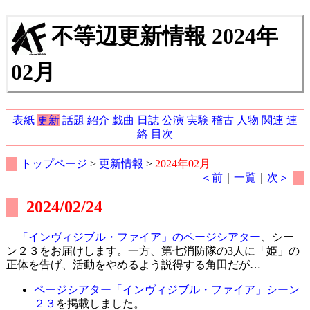
不等辺更新情報 2024年
02月
表紙
更新
話題
紹介
戯曲
日誌
公演
実験
稽古
人物
関連
連
絡
目次
トップページ
>
更新情報
>
2024年02月
＜前
｜
一覧
｜
次＞
2024/02/24
「インヴィジブル・ファイア」のページシアター
、シー
ン２３をお届けします。一方、第七消防隊の3人に「姫」の
正体を告げ、活動をやめるよう説得する角田だが…
ページシアター「インヴィジブル・ファイア」シーン
２３
を掲載しました。