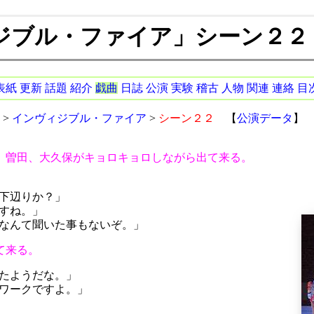
ジブル・ファイア」シーン２２
表紙
更新
話題
紹介
戯曲
日誌
公演
実験
稽古
人物
関連
連絡
目
>
インヴィジブル・ファイア
>
シーン２２
【
公演データ
】
、曽田、大久保がキョロキョロしながら出て来る。
下辺りか？」
すね。」
なんて聞いた事もないぞ。」
て来る。
たようだな。」
ワークですよ。」