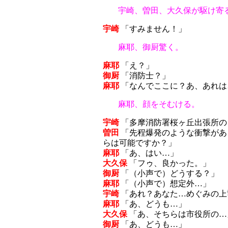
宇崎、曽田、大久保が駆け寄
宇崎
「すみません！」
麻耶、御厨驚く。
麻耶
「え？」
御厨
「消防士？」
麻耶
「なんでここに？あ、あれは
麻耶、顔をそむける。
宇崎
「多摩消防署桜ヶ丘出張所の
曽田
「先程爆発のような衝撃があ
らは可能ですか？」
麻耶
「あ、はい…」
大久保
「フゥ、良かった。」
御厨
「（小声で）どうする？」
麻耶
「（小声で）想定外…」
宇崎
「あれ？あなた…めぐみの上
麻耶
「あ、どうも…」
大久保
「あ、そちらは市役所の…
御厨
「あ、どうも…」