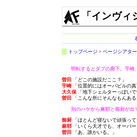
「インヴィ
トップページ
>
ページシアター
明転するとダブの廊下。宇崎
曽田
「どこの施設だここ？」
宇崎
「位置的にはオーパビルの真
大久保
「地下シェルターっぽいで
曽田
「こんな所にそんなもんある
別のハケから麻耶と御厨が出
御厨
「ほとんど寝ないで頑張って
麻耶
「いくら天才でも、オーバー
曽田
「あ、誰かいる。」