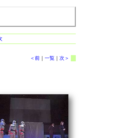
次
＜前
｜
一覧
｜
次＞