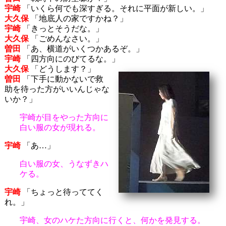
宇崎
「いくら何でも深すぎる。それに平面が新しい。」
大久保
「地底人の家ですかね？」
宇崎
「きっとそうだな。」
大久保
「ごめんなさい。」
曽田
「あ、横道がいくつかあるぞ。」
宇崎
「四方向にのびてるな。」
大久保
「どうします？」
曽田
「下手に動かないで救
助を待った方がいいんじゃな
いか？」
宇崎が目をやった方向に
白い服の女が現れる。
宇崎
「あ…」
白い服の女、うなずきハ
ケる。
宇崎
「ちょっと待っててく
れ。」
宇崎、女のハケた方向に行くと、何かを発見する。