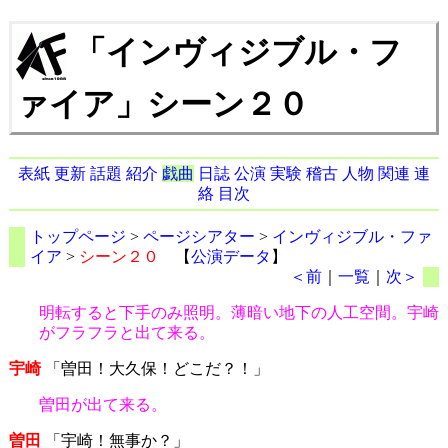
「インヴィジブル・フ
ァイア」シーン２０
表紙
更新
話題
紹介
戯曲
日誌
公演
実験
稽古
人物
関連
連
絡
目次
トップページ
>
ページシアター
>
インヴィジブル・ファ
イア
>
シーン２０
【
公演データ
】
＜前
｜
一覧
｜
次＞
明転すると下手のみ照明。薄暗い地下の人工空間。宇崎
がフラフラと出て来る。
宇崎
「曽田！大久保！どこだ？！」
曽田が出て来る。
曽田
「宇崎！無事か？」