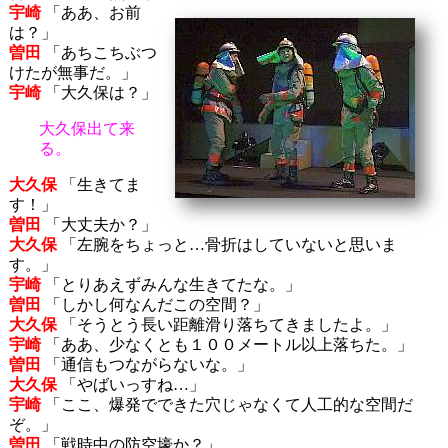
宇崎
「ああ、お前
は？」
曽田
「あちこちぶつ
けたが無事だ。」
宇崎
「大久保は？」
大久保出て来
る。
大久保
「生きてま
す！」
曽田
「大丈夫か？」
大久保
「左腕をちょっと…骨折はしていないと思いま
す。」
宇崎
「とりあえずみんな生きてたな。」
曽田
「しかし何なんだこの空間？」
大久保
「そうとう長い距離滑り落ちてきましたよ。」
宇崎
「ああ、少なくとも１００メートル以上落ちた。」
曽田
「通信もつながらないな。」
大久保
「やばいっすね…」
宇崎
「ここ、爆発でできた穴じゃなくて人工的な空間だ
ぞ。」
曽田
「戦時中の防空壕か？」