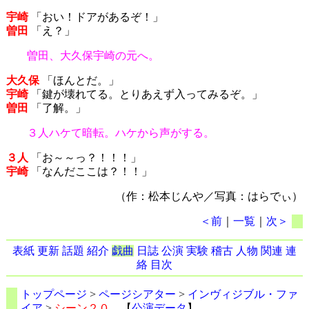
宇崎
「おい！ドアがあるぞ！」
曽田
「え？」
曽田、大久保宇崎の元へ。
大久保
「ほんとだ。」
宇崎
「鍵が壊れてる。とりあえず入ってみるぞ。」
曽田
「了解。」
３人ハケて暗転。ハケから声がする。
３人
「お～～っ？！！！」
宇崎
「なんだここは？！！」
（作：松本じんや／写真：はらでぃ）
＜前
｜
一覧
｜
次＞
表紙
更新
話題
紹介
戯曲
日誌
公演
実験
稽古
人物
関連
連
絡
目次
トップページ
>
ページシアター
>
インヴィジブル・ファ
イア
>
シーン２０
【
公演データ
】