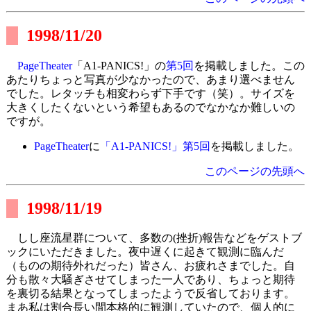
1998/11/20
PageTheater
「A1-PANICS!」の
第5回
を掲載しました。この
あたりちょっと写真が少なかったので、あまり選べません
でした。レタッチも相変わらず下手です（笑）。サイズを
大きくしたくないという希望もあるのでなかなか難しいの
ですが。
PageTheater
に
「A1-PANICS!」第5回
を掲載しました。
このページの先頭へ
1998/11/19
しし座流星群について、多数の(挫折)報告などをゲストブ
ックにいただきました。夜中遅くに起きて観測に臨んだ
（ものの期待外れだった）皆さん、お疲れさまでした。自
分も散々大騒ぎさせてしまった一人であり、ちょっと期待
を裏切る結果となってしまったようで反省しております。
まあ私は割合長い間本格的に観測していたので、個人的に