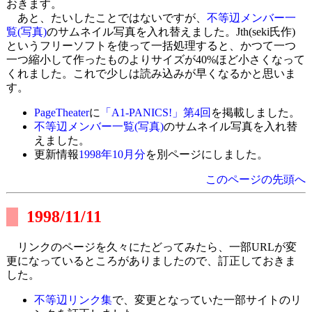
おきます。
あと、たいしたことではないですが、
不等辺メンバー一
覧(写真)
のサムネイル写真を入れ替えました。Jth(seki氏作)
というフリーソフトを使って一括処理すると、かつて一つ
一つ縮小して作ったものよりサイズが40%ほど小さくなって
くれました。これで少しは読み込みが早くなるかと思いま
す。
PageTheater
に
「A1-PANICS!」第4回
を掲載しました。
不等辺メンバー一覧(写真)
のサムネイル写真を入れ替
えました。
更新情報
1998年10月分
を別ページにしました。
このページの先頭へ
1998/11/11
リンクのページを久々にたどってみたら、一部URLが変
更になっているところがありましたので、訂正しておきま
した。
不等辺リンク集
で、変更となっていた一部サイトのリ