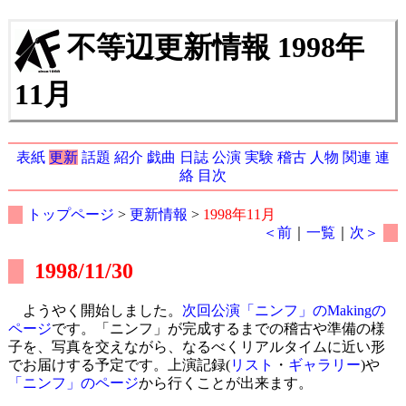
不等辺更新情報 1998年
11月
表紙
更新
話題
紹介
戯曲
日誌
公演
実験
稽古
人物
関連
連
絡
目次
トップページ
>
更新情報
>
1998年11月
＜前
｜
一覧
｜
次＞
1998/11/30
ようやく開始しました。
次回公演「ニンフ」のMakingの
ページ
です。「ニンフ」が完成するまでの稽古や準備の様
子を、写真を交えながら、なるべくリアルタイムに近い形
でお届けする予定です。上演記録(
リスト
・
ギャラリー
)や
「ニンフ」のページ
から行くことが出来ます。