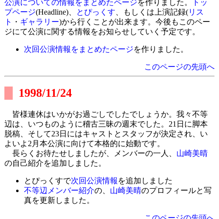
公演についての情報をまとめたページ
を作りました。
トッ
プページ
(Headline)、
とぴっくす
、もしくは上演記録(
リス
ト
・
ギャラリー
)から行くことが出来ます。今後もこのペー
ジにて公演に関する情報をお知らせしていく予定です。
次回公演情報をまとめたページ
を作りました。
このページの先頭へ
1998/11/24
皆様連休はいかがお過ごしでしたでしょうか。我々不等
辺は、いつものように稽古三昧の週末でした。21日に脚本
脱稿、そして23日にはキャストとスタッフが決定され、い
よいよ2月本公演に向けて本格的に始動です。
長らくお待たせしましたが、メンバーの一人、
山崎美晴
の自己紹介を追加しました。
とぴっくすで
次回公演情報
を追加しました
不等辺メンバー紹介
の、
山崎美晴
のプロフィールと写
真を更新しました。
このページの先頭へ