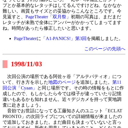
プとか基本的なレタッチはしてるんですけどね、なかなか
難しい。画質もサイズとの妥協からこんなところです。今
見返すと、
PageTheater「双月祭」
初期の写真は、まだまだ
レタッチが未熟で全体にアンバーがかかってしまってます
ね。時間があったら修正したいと思います。
PageTheater
に
「A1-PANICS!」第3回
を掲載しました。
このページの先頭へ
1998/11/03
次回公演の場所である阿佐ヶ谷「アルテパティオ」につ
いて、行き方を示した
地図のページ
を追加しました。
第11
回公演「Cyaan」
と同じ場所です。その時の情報をもとに作
成したので、もしかしたら今では様子が違っていたり記憶
違いもあるかも知れません。近々デジカメを持って実地調
査に赴きましょう。
音効でお世話になってる工藤知さんのユニット「ECLAT
PRONTO」の次回ライブについての詳細情報が来ましたの
で追加しておきました。まだ曲目も決まっていないと言っ
ておりますが、新作を用意しているとのこと。どんなステ