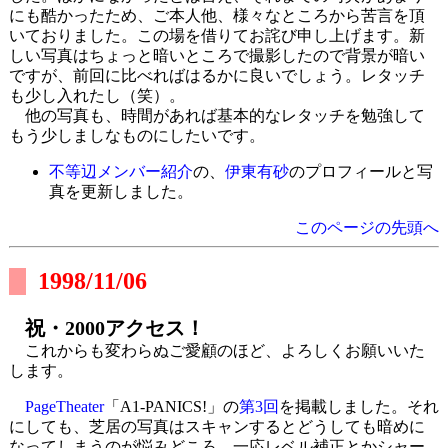
にも酷かったため、ご本人他、様々なところから苦言を頂
いておりました。この場を借りてお詫び申し上げます。新
しい写真はちょっと暗いところで撮影したので背景が暗い
ですが、前回に比べればはるかに良いでしょう。レタッチ
も少し入れたし（笑）。
他の写真も、時間があれば基本的なレタッチを勉強して
もう少しましなものにしたいです。
不等辺メンバー紹介
の、
伊東有砂
のプロフィールと写
真を更新しました。
このページの先頭へ
1998/11/06
祝・2000アクセス！
これからも変わらぬご愛顧のほど、よろしくお願いいた
します。
PageTheater
「A1-PANICS!」の
第3回
を掲載しました。それ
にしても、芝居の写真はスキャンするとどうしても暗めに
なってしまうのが悩みどころ。一応レベル補正とかシャー