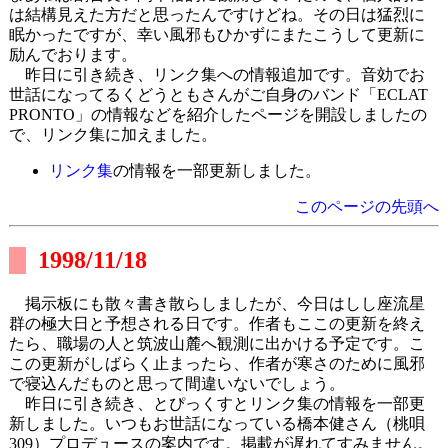
は結構見えた方だと思ったんですけどね。その日は猛烈に
眠かったですが、幸い風邪もひかずにまたこうして更新に
励んでおります。
昨日に引き続き、リンク集への情報追加です。音効でお
世話になってるくどうともさんがご自身のバンド「ECLAT
PRONTO」の情報などを紹介したページを開設しましたの
で、リンク集に加えました。
リンク集
の情報を一部更新しました。
このページの先頭へ
1998/11/18
掲示板にも散々書き散らしましたが、今日はしし座流星
群の極大日と予想される日です。作者もここの更新を終え
たら、職場の人と筑波山麓へ観測に出かける予定です。こ
この更新がしばらく止まったら、作者が寒さのために風邪
で寝込んだものと思って間違いないでしょう。
昨日に引き続き、とぴっくすとリンク集の情報を一部更
新しました。いつもお世話になっている橋本健さん（桃唄
309）プロデュースの案内です。掲載が遅れてすみません。