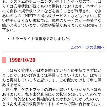
も、システムのチューニングが完了したそうなので、しば
らくは安定稼動が続くものと期待しております。本サイト
にて自作の掲示板ソフトなどを置くことが制限され、でき
あいのもの（NIFTYの掲示板サービス）などもいまいち使
い勝手がよくない現状では、現在のサービスが一番妥当な
線かと考えています。提案や要望がありましたらお知らせ
下さい。
ミラーサイト情報を更新しました。
このページの先頭へ
1998/10/20
しばらく管理人が日本を離れていたため更新できずにい
ましたが、おかげさまで無事帰ってまいりました。ぼちぼ
ちと再開していこうと思います。ご心配おかけして申し訳
ありません。
留守中、ゲストブックの調子が悪いという話がちらほら
ありました。私も出発直前にその状況を知っていたのです
が、一時的なものか長期的なものかわからなかったので、
とりあえず掲示板提供サイトにメールで問い合わせておく