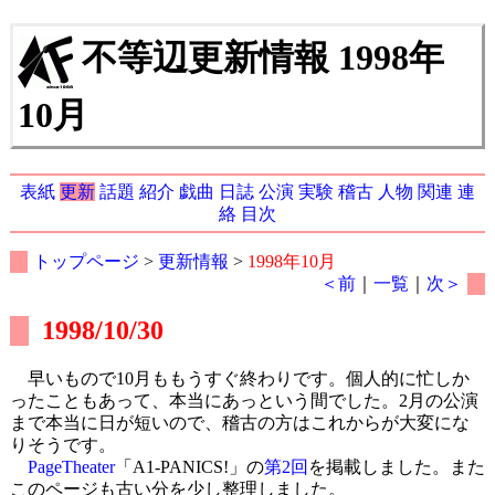
不等辺更新情報 1998年
10月
表紙
更新
話題
紹介
戯曲
日誌
公演
実験
稽古
人物
関連
連
絡
目次
トップページ
>
更新情報
>
1998年10月
＜前
｜
一覧
｜
次＞
1998/10/30
早いもので10月ももうすぐ終わりです。個人的に忙しか
ったこともあって、本当にあっという間でした。2月の公演
まで本当に日が短いので、稽古の方はこれからが大変にな
りそうです。
PageTheater
「A1-PANICS!」の
第2回
を掲載しました。また
このページも古い分を少し整理しました。