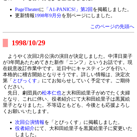
PageTheater
に
「A1-PANICS!」第2回
を掲載しました。
更新情報
1998年9月分
を別ページにしました。
このページの先頭へ
1998/10/29
ようやく次回2月公演の演目が決定しました。中澤日菜子
が3年間あたためてきた新作「ニンフ」というお話です。現
在鋭意改訂作業中です。近日中にキャスティングを行い、
本格的に稽古開始となりそうです。詳しい情報は、決定次
第「
とぴっくす
」にてお知らせしていく予定です。ご期待
ください。
先日、劇団員の
松本仁也
と大和田絵里子がめでたく夫婦
となり、これに伴い、役者紹介にて大和田絵里子は黒翼絵
里子となりました。不等辺ともども、今後とも応援よろし
くお願いいたします。
次回公演情報
を「とぴっくす」に掲載しました。
役者紹介
にて、大和田絵里子を黒翼絵里子に変更いた
しました。