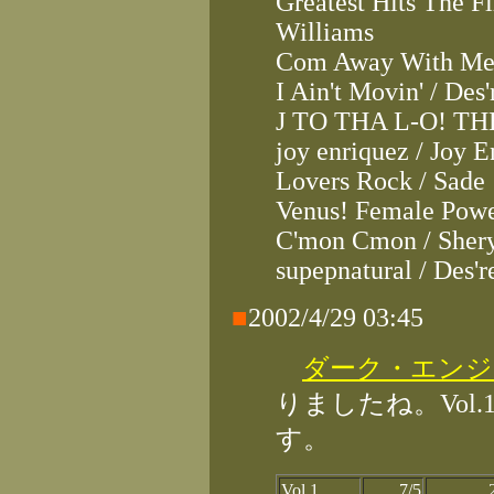
Greatest Hits The Fi
Williams
Com Away With Me 
I Ain't Movin' / Des'
J TO THA L-O! THE
joy enriquez / Joy E
Lovers Rock / Sade
Venus! Female Powe
C'mon Cmon / Sher
supepnatural / Des'r
■
2002/4/29 03:45
ダーク・エンジェ
りましたね。Vol.1
す。
Vol.1
7/5