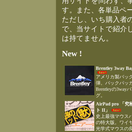
用サイトを問わず、
す。また、各単品ペ
ただし、いち購入者
で、当サイトで紹介
は持てません。
New !
Brentley 3way Ba
アメリカ製バッグ
弾。バックパッ
Brentleyの3way
グ。
AirPad pro 「
ト II」
史上最強マウス
の特大版。ワイ
光学式マウスの