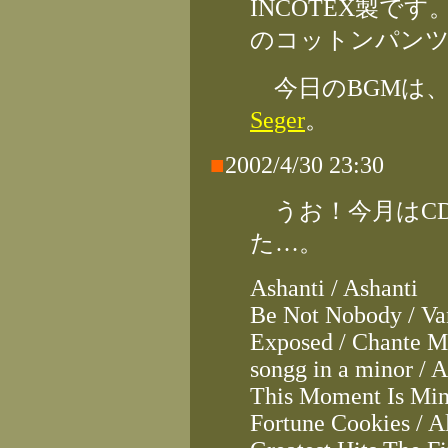
INCOTEX製で
のコットンパン
今日のBGMは
Seger
。
■
2002/4/30 23:30
うお！今月はCD
た…。
Ashanti / Ashanti
Be Not Nobody / Va
Exposed / Chante M
songg in a minor / A
This Moment Is Min
Fortune Cookies / A