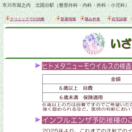
市川市堀之内 北国分駅（整形外科・内科・外科・小児科）
クリニックでの治療
新着情報
痛み外来
在宅診療