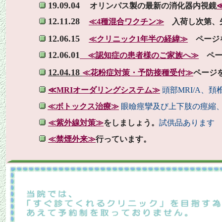
19.09.04
オリンパス製の最新の消化器内視鏡
≪
12.11.28
≪4種混合ワクチン≫
入荷し次第、
12.06.15
≪クリニック1年半の経緯≫
ページ
12.06.01
≪認知症の患者様のご家族へ≫
ペー
12.04.18
≪花粉症対策・予防接種受付≫
ページ
≪MRIオーダリングシステム≫
頭部MRI/A、
≪ボトックス治療≫
眼瞼痙攣及び上下肢の痙縮
≪紫外線対策≫
をしましょう
。
試供品あります
≪禁煙外来≫
行っています。