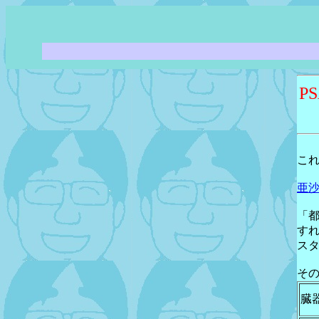
P
こ
亜
「都
す
ス
そ
臓