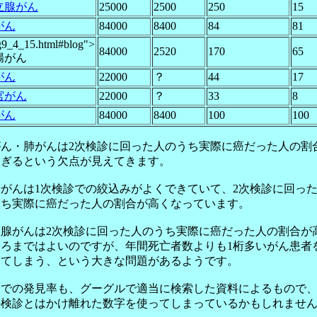
立腺がん
25000
2500
250
15
がん
84000
8400
84
81
g9_4_15.html#blog">
84000
2520
170
65
腸がん
がん
22000
？
44
17
宮がん
22000
？
33
8
がん
84000
8400
100
100
がん・肺がんは2次検診に回った人のうち実際に癌だった人の割
すぎるという欠点が見えてきます。
がんは1次検診での絞込みがよくできていて、2次検診に回っ
うち実際に癌だった人の割合が高くなっています。
立腺がんは2次検診に回った人のうち実際に癌だった人の割合が
ころまではよいのですが、年間死亡者数よりも1桁多いがん患者
してしまう、という大きな問題があるようです。
診での発見率も、グーグルで適当に検索した資料によるもので
の検診とはかけ離れた数字を使ってしまっているかもしれませ