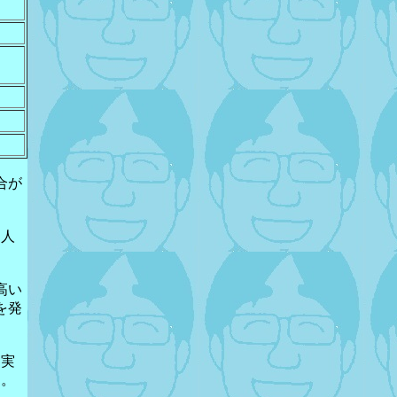
合が
た人
高い
を発
、実
ん。