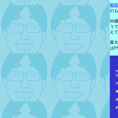
都
の
90
う
え
最大
はP