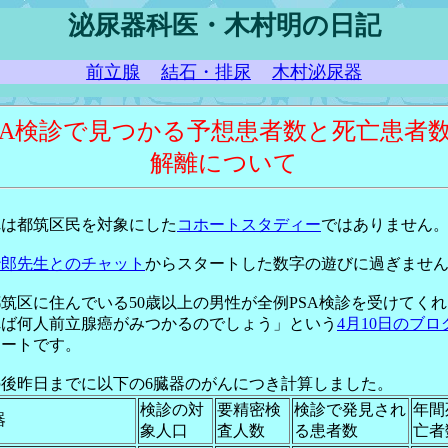
泌尿器科医・木村明の日記
前立腺
結石・排尿
木村泌尿器
SA検診で見つかる予想患者数と死亡患者
解離について
れは都筑区民を対象にした
コホートスタディー
ではありません
沙郎先生とのチャット
からスタートした数字の遊びに過ぎませ
筑区に住んでいる50歳以上の男性が全例PSA検診を受けてく
れば何人前立腺癌がみつかるのでしょう」という
4月10日のブロ
タートです。
の後昨日までに以下の6臓器のがんにつき計算しました。
検診の対
要精密検
検診で発見され
年間
器
象人口
査人数
る患者数
亡者