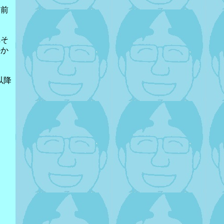
年前
れそ
かか
以降