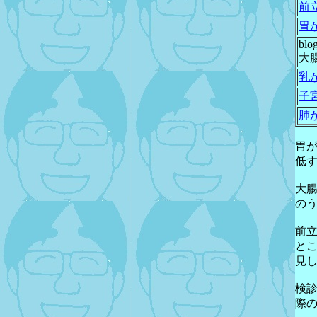
前
胃
blo
大
乳
子
肺
胃
低
大腸
の
前
と
見
検
際