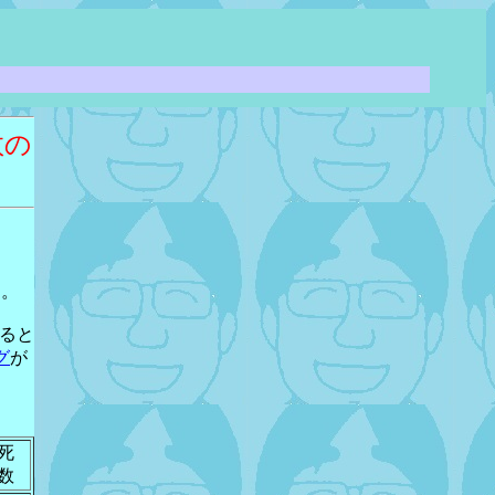
数の
。
ん。
れると
グ
が
死
数