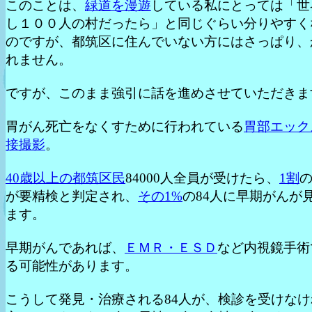
このことは、
緑道を漫遊
している私にとっては「世
し１００人の村だったら」と同じぐらい分りやすく
のですが、都筑区に住んでいない方にはさっぱり、
れません。
ですが、このまま強引に話を進めさせていただきま
胃がん死亡をなくすために行われている
胃部エック
接撮影
。
40歳以上の都筑区民
84000人全員が受けたら、
1割
の
が要精検と判定され、
その1%
の84人に早期がんが
ます。
早期がんであれば、
ＥＭＲ・ＥＳＤ
など内視鏡手術
る可能性があります。
こうして発見・治療される84人が、検診を受けなけ