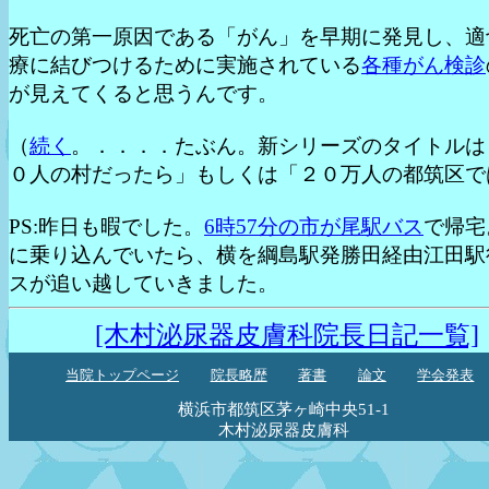
死亡の第一原因である「がん」を早期に発見し、適
療に結びつけるために実施されている
各種がん検診
が見えてくると思うんです。
（
続く
。．．．．たぶん。新シリーズのタイトルは
０人の村だったら」もしくは「２０万人の都筑区で
PS:昨日も暇でした。
6時57分の市が尾駅バス
で帰宅
に乗り込んでいたら、横を綱島駅発勝田経由江田駅
スが追い越していきました。
[木村泌尿器皮膚科院長日記一覧]
当院トップページ
院長略歴
著書
論文
学会発表
横浜市都筑区茅ヶ崎中央51-1
木村泌尿器皮膚科