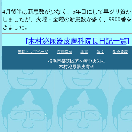
4月後半は新患数が少なく、5年目にして早ジリ貧か
しましたが、火曜・金曜の新患数が多く、9900番
きました。
[木村泌尿器皮膚科院長日記一覧]
当院トップページ
院長略歴
著書
論文
学会発表
横浜市都筑区茅ヶ崎中央51-1
木村泌尿器皮膚科