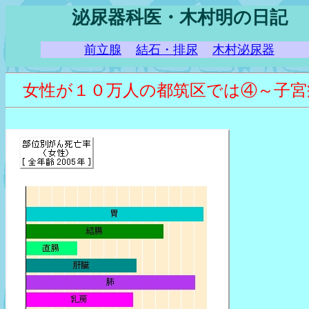
泌尿器科医・木村明の日記
前立腺
結石・排尿
木村泌尿器
女性が１０万人の都筑区では④～子宮