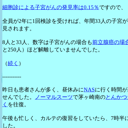
細胞診による子宮がんの発見率は0.15％
ですので、
全員が2年に1回検診を受ければ、年間33人の子宮
見されます。
8人と33人、数字は子宮がんの場合も
前立腺癌の場
と250人）ほど解離していませんでした。
（
続く
）
-----------
昨日も患者さんが多く、昼休みに
NAS
に行く時間が
せんでした。
ノーマルスーツ
で茅ヶ崎南の
とんかつ
く
を往復。
午後も忙しく、カルテの復習をしていたら、7時半
した。