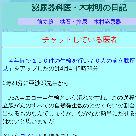
泌尿器科医・木村明の日記
前立腺
結石・排尿
木村泌尿器
チャットしている医者
「
４年間で１５０件の生検を行い７０人の前立腺癌
見
」をアップしたのは4月4日5時59分。
6時28分に亜沙郎先生から
「PSA→エコー→生検という流れですね。この過程
立腺がんのすべての自然発生数のどのくらいの割合
出せるものなんでしょうか。なかなか簡単にだせる
はないと思いますが･･･」
という
コメント
を頂きました。