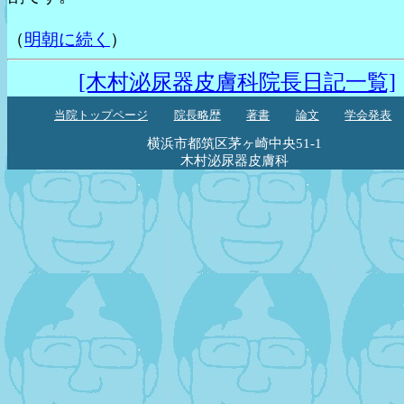
（
明朝に続く
）
[木村泌尿器皮膚科院長日記一覧]
当院トップページ
院長略歴
著書
論文
学会発表
横浜市都筑区茅ヶ崎中央51-1
木村泌尿器皮膚科