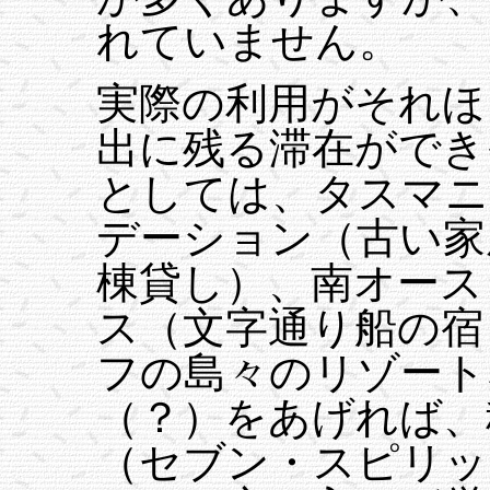
れていません。
実際の利用がそれほ
出に残る滞在ができ
としては、タスマニ
デーション（古い家
棟貸し）、南オース
ス（文字通り船の宿
フの島々のリゾート
（？）をあげれば、
（セブン・スピリッ