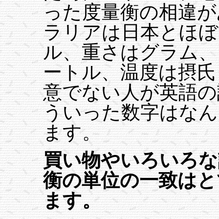
った度量衡の相違が
ラリアは日本とほぼ
ル、重さはグラム、
ートル、温度は摂氏
意でない人が英語の
ういった数字はなん
ます。
買い物やいろいろな
衡の単位の一致はと
ます。