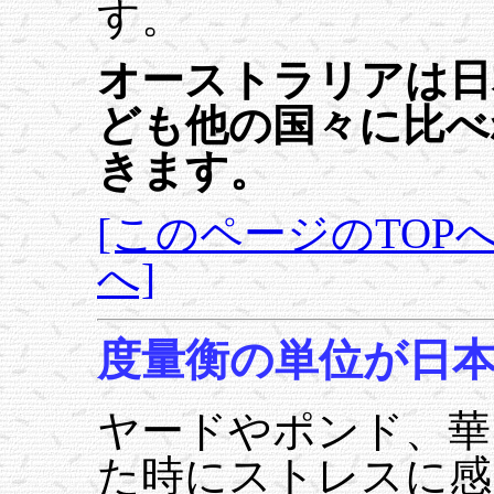
す。
オーストラリアは日
ども他の国々に比べ
きます。
[このページのTOPへ
へ]
度量衡の単位が日
ヤードやポンド、華
た時にストレスに感