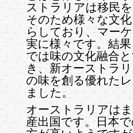
ストラリアは移民を
そのため様々な文化
らしており、マーケ
実に様々です。結果
では味の文化融合と
き、新オーストラリ
の味を創る優れたレ
ました。
オーストラリアはま
産出国です。日本で