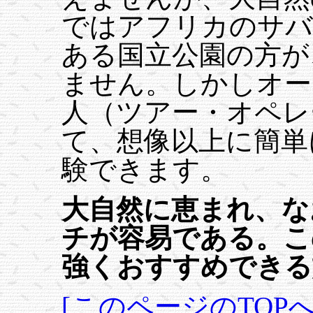
ではアフリカのサバ
ある国立公園の方が
ません。しかしオー
人（ツアー・オペレ
て、想像以上に簡単
験できます。
大自然に恵まれ、な
チが容易である。こ
強くおすすめできる
[このページのTOPへ