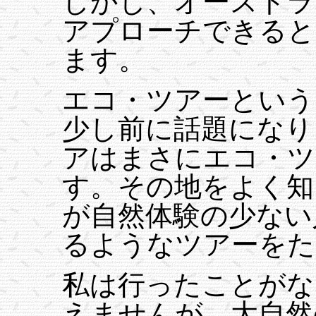
しかし、オーストラ
アプローチできると
ます。
エコ・ツアーという
少し前に話題になり
アはまさにエコ・ツ
す。その地をよく知
が自然体験の少ない
るようなツアーをた
私は行ったことがな
えませんが、大自然