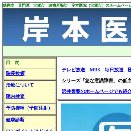
糖尿病 専門医 宝塚市 診療所探訪 岸本医院（宝塚市）のホームページ https: //www.n
目 次
テレビ放送 MBS 毎日放送 
院長挨拶
シリーズ「急な意識障害」の低血
治療について
沢井製薬のホームページでも紹
院内検査
予防接種（予防注射）
健康診断