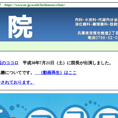
e.jp/asahi/kishimoto/clinic/
医のココロ
平成30年7月21日（土）に院長が出演しました。
糖についてです。
｛動画再生｝はここ
介されております。