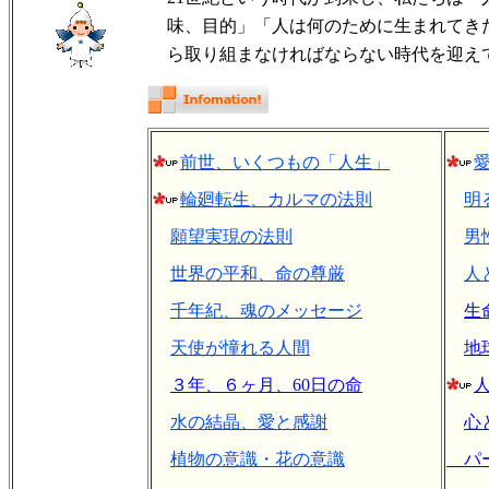
味、目的」「人は何のために生まれてき
ら取り組まなければならない時代を迎え
前世、いくつもの「人生」
輪廻転生、カルマの法則
明
願望実現の法則
男
世界の平和、命の尊厳
人
千年紀、魂のメッセージ
生
天使が憧れる人間
地
３年、６ヶ月、60日の命
水の結晶、愛と感謝
心
植物の意識・花の意識
パー