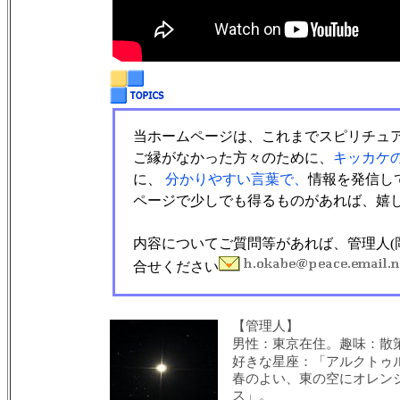
当ホームページは、これまでスピリチュ
ご縁がなかった方々のために、
キッカケ
に、
分かりやすい言葉で、
情報を発信し
ページで少しでも得るものがあれば、嬉
内容についてご質問等があれば、管理人(
合せください
【管理人】
男性：東京在住。趣味：散
好きな星座
：
「アルクトゥ
春のよい、東の空にオレン
ス」。