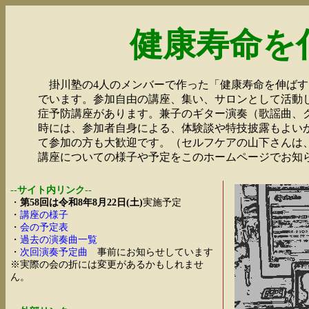
健康寿命を
掛川塾の4人のメンバーで作った「健康寿命を伸ばす
でいます。参加自由の講座、集い、サロンとして活動
症予防講座があります。兼子のギター演奏（歌謡曲、
時には、参加者自身による、体験談や特技披露もよい
て参加の方も大歓迎です。（セルフケアの山下さんは
講座についての様子や予定をこのホームページでお知
--
サイト内リンク
--
・
第58回は令和8年8月22日(土)
実施予定
・
講座の様子
・
会の予定表
・
過去の演奏曲一覧
・
次回演奏予定曲
事前にお知らせしています
※実際の会の折には変更があるかもしれませ
ん。