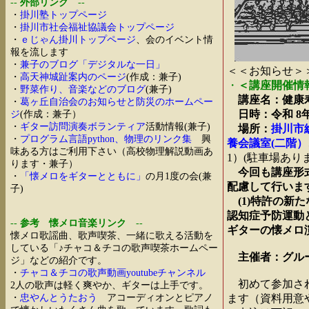
--
外部リンク
--
・
掛川塾トップページ
・
掛川市社会福祉協議会トップページ
・
ｅじゃん掛川トップページ
、会のイベント情
報を流します
・
兼子のブログ「デジタルな一日」
＜＜お知らせ＞
・
高天神城趾案内のページ
(作成：兼子)
・
＜講座開催情
・
野菜作り、音楽などのブログ
(兼子)
講座名：健康
・
葛ヶ丘自治会のお知らせと防災のホームペー
日時：令和 8年8月2
ジ
(作成：兼子）
・
ギター訪問演奏ボランティア
活動情報(兼子)
場所：
掛川市
・
プログラム言語python、物理のリンク集
興
養会議室(二階）
味ある方はご利用下さい（高校物理解説動画あ
1）(駐車場あり
ります・兼子）
今回も講座形
・
「懐メロをギターとともに」
の月1度の会(兼
配慮して行いま
子)
(1)特許の新た
認知症予防運動と
--
参考 懐メロ音楽リンク
--
ギターの懐メロ
懐メロ歌謡曲、歌声喫茶、一緒に歌える活動を
している「♪チャコ＆チコの歌声喫茶ホームペー
主催者：グル
ジ」などの紹介です。
・
チャコ＆チコの歌声動画youtubeチャンネル
初めて参加され
2人の歌声は軽く爽やか、ギターは上手です。
・
忠やんとうたおう
アコーディオンとピアノ
ます（資料用意