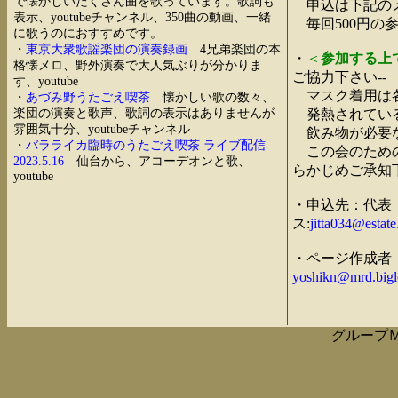
で懐かしいたくさん曲を歌っています。歌詞も
申込は下記の
表示、youtubeチャンネル、350曲の動画、一緒
毎回500円の
に歌うのにおすすめです。
・
東京大衆歌謡楽団の演奏録画
4兄弟楽団の本
・
＜
参加する上
格懐メロ、野外演奏で大人気ぶりが分かりま
ご協力下さい--
す、youtube
マスク着用は各
・
あづみ野うたごえ喫茶
懐かしい歌の数々、
楽団の演奏と歌声、歌詞の表示はありませんが
発熱されている
雰囲気十分、youtubeチャンネル
飲み物が必要な
・
バラライカ臨時のうたごえ喫茶 ライブ配信
この会のための
2023.5.16
仙台から、アコーデオンと歌、
らかじめご承知
youtube
・申込先：代表
ス:
jitta034@estate
・ページ作成者
yoshikn@mrd.bigl
グループＭ方