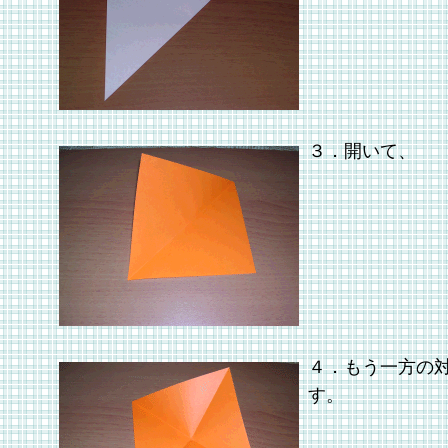
３．開いて、
４．もう一方の
す。