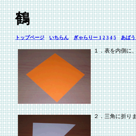
鶴
トップページ
いちらん
ぎゃらりー 1
2
3
4
5
あばう
１．表を内側に
２．三角に折り