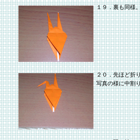
１９．裏も同様
２０．先ほど折
写真の様に中割