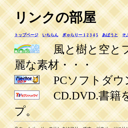
リンクの部屋
トップページ
いちらん
ぎゃらりー 1
2
3
4
5
あばうと
そ
風と樹と空とフ
麗な素材・・・
PCソフトダウ
CD.DVD.書
プ。