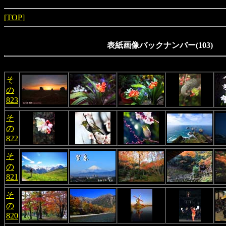
[TOP]
表紙画像バックナンバー(103)
そ
の
823
そ
の
822
そ
の
821
そ
の
820