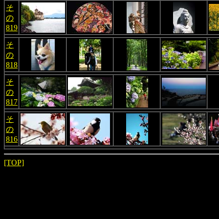
そ
の
819
そ
の
818
そ
の
817
そ
の
816
[TOP]