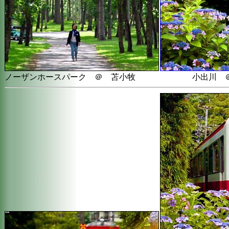
ノーザンホースパーク ＠ 苫小牧
小出川 