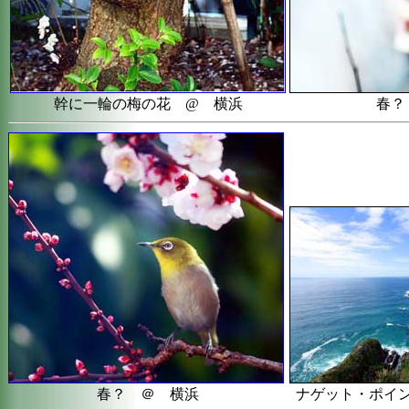
幹に一輪の梅の花 @ 横浜
春？
春？ ＠ 横浜
ナゲット・ポイ