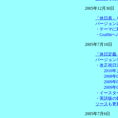
2005年12月30日
「休日表」
バージョン2.
・テーマに
・Graff
2005年7月10日
「休日定義
バージョン3
・改正祝日
2010年
2008年0
2009年0
2009年
・イースタ
・英語版の
ソース
も更
2005年7月6日