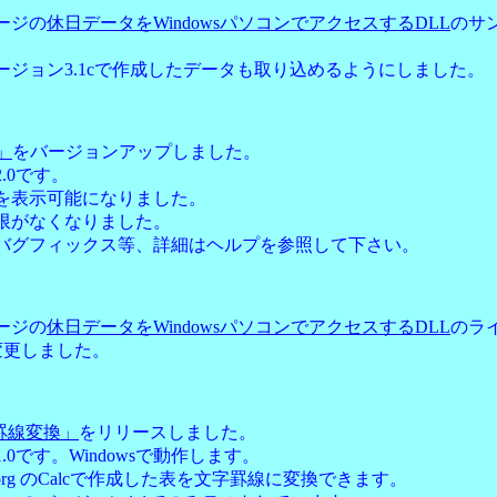
ージの
休日データをWindowsパソコンでアクセスするDLL
のサ
。
ージョン3.1cで作成したデータも取り込めるようにしました。
y」
をバージョンアップしました。
.0です。
を表示可能になりました。
限がなくなりました。
バグフィックス等、詳細はヘルプを参照して下さい。
ージの
休日データをWindowsパソコンでアクセスするDLL
のラ
変更しました。
字罫線変換」
をリリースしました。
.0です。Windowsで動作します。
ice.org のCalcで作成した表を文字罫線に変換できます。