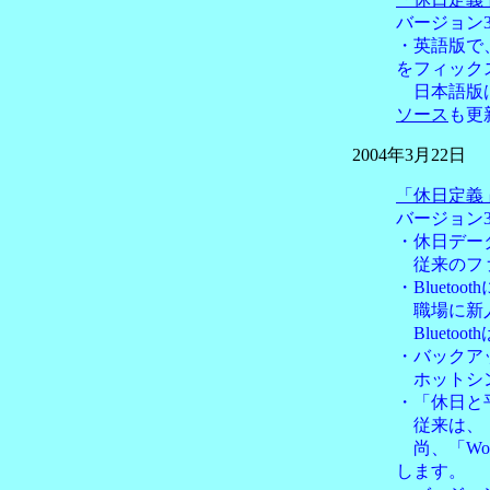
バージョン3
・英語版で、
をフィック
日本語版は
ソース
も更
2004年3月22日
「休日定義
バージョン3
・休日デー
従来のファ
・Blueto
職場に新人
Blueto
・バックア
ホットシン
・「休日と
従来は、「
尚、「Wor
します。