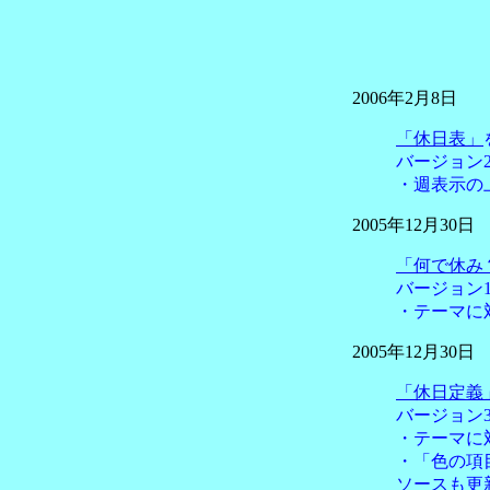
2006年2月8日
「休日表」
バージョン2.
・週表示の
2005年12月30日
「何で休み
バージョン1
・テーマに
2005年12月30日
「休日定義
バージョン3
・テーマに
・「色の項
ソース
も更