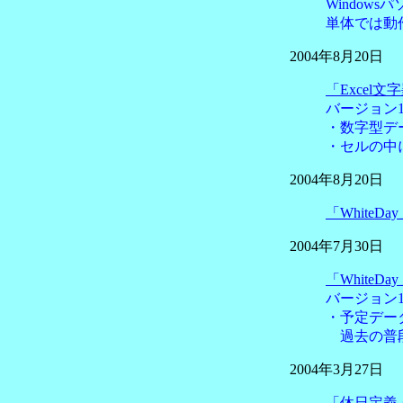
Windo
単体では動
2004年8月20日
「Excel
バージョン1
・数字型デ
・セルの中
2004年8月20日
「WhiteDa
2004年7月30日
「WhiteDa
バージョン1
・予定デー
過去の普段
2004年3月27日
「休日定義