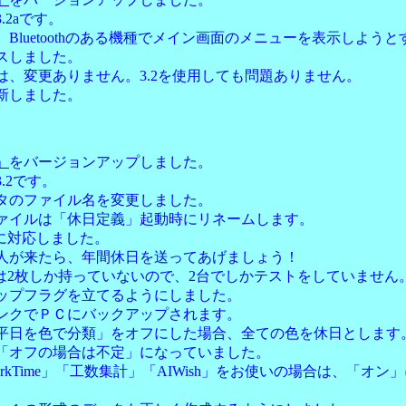
.2aです。
Bluetoothのある機種でメイン画面のメニューを表示しよう
スしました。
、変更ありません。3.2を使用しても問題ありません。
新しました。
」
をバージョンアップしました。
.2です。
タのファイル名を変更しました。
イルは「休日定義」起動時にリネームします。
othに対応しました。
が来たら、年間休日を送ってあげましょう！
othは2枚しか持っていないので、2台でしかテストをしていません
ップフラグを立てるようにしました。
クでＰＣにバックアップされます。
平日を色で分類」をオフにした場合、全ての色を休日とします
オフの場合は不定」になっていました。
kTime」「工数集計」「AIWish」をお使いの場合は、「オン