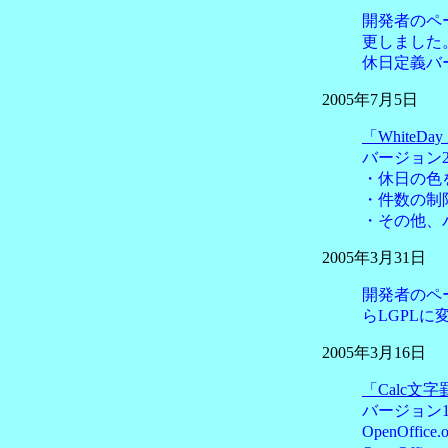
開発者のペ
更しました
休日定義バ
2005年7月5日
「WhiteDa
バージョン2
・休日の色
・件数の制
・その他、
2005年3月31日
開発者のペ
らLGPLに
2005年3月16日
「Calc文
バージョン1
OpenOff