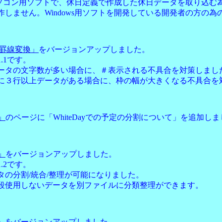
wsパソコン用ソフトで、休日定義で作成した休日データを取り込む
作しません。Windows用ソフトを開発している開発者の方の為
文字罫線変換」
をバージョンアップしました。
.1です。
ータの文字数が多い場合に、＃表示される不具合を対策しまし
に３行以上データがある場合に、枠の幅が大きくなる不具合を
y」
のページに「WhiteDayでの予定の分割について」を追加し
y」
をバージョンアップしました。
.2です。
タの分割/統合/整理が可能になりました。
使用しないデータを別ファイルに分類整理ができます。
」
をバージョンアップしました。