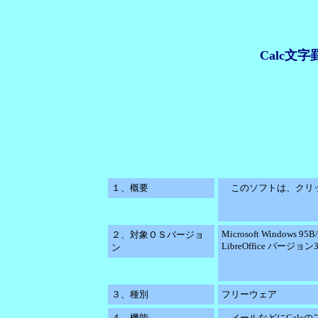
Calc文字罫
１、概要
このソフトは、クリッ
Microsoft Windows 95B
２、対象ＯＳバージョ
LibreOffice バージョン3
ン
３、種別
フリーウェア
４、機能
メールなどにCalc