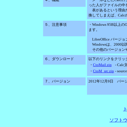
った人がファイルの中
表があるという理由だ
換してしまえば、Cal
５、注意事項
・Windows 95B以上のO
ます。
LibreOffice バージョ
Windowsは、200
その他のバージョンや、
６、ダウンロード
以下のリンクをクリッ
・
CtoMail.zip
- Ca
・
CtoM_src.zip
- sourc
７、バージョン
2012年12月9日 バージ
ソフト