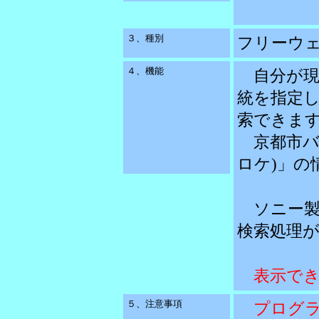
３、種別
フリーウ
４、機能
自分が
統を指定
索できま
京都市バ
ロケ)」の
ソニー製
検索処理
表示でき
５、注意事項
プログラ