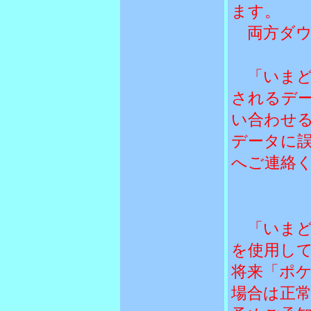
ます。
両方ダウ
「いまど
されるデ
い合わせ
データに
へご連絡
「いまど
を使用し
将来「ポ
場合は正