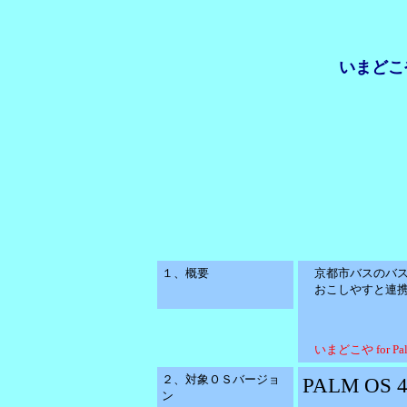
いまどこや
１、概要
京都市バスのバス
おこしやすと連携
いまどこや for 
２、対象ＯＳバージョ
PALM OS
ン