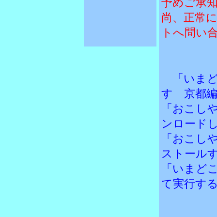
予めご承
尚、正常
トへ問い
「いまど
す 京都
「おこし
ンロード
「おこし
ストール
「いまど
て実行す