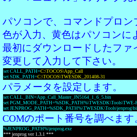
パソコンで、コマンドプロン
色が入力、黄色はパソコンに
最初にダウンロードしたファ
変更して入力して下さい。
set CALL_PATH=
C:\TOCOS\App_Call
set SDK_PATH=
C:\TOCOS\TWESDK_201408-31
パラメータを設定します。
set CALL_BIN=App_Call_Master_JN5164_1_6_5.bin
set PGM_MODE_PATH=%SDK_PATH%\TWESDK\Tools\TWE-R
set JENPROG_PATH=%SDK_PATH%\TWESDK\Tools\jenprog\bi
COMのポート番号を調べます。
%JENPROG_PATH%\jenprog.exe
*** jenprog ver 1.3.1 ***