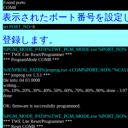
Found ports:
COM8
表示されたボート番号を設定
set PORT_NO=
8
登録します。
%PGM_MODE_PATH%\TWE_PGM_MODE.exe %PORT_NO% 
*** TWE Lite Reset/Programmer ***
*** ProgramMode COM8 ***
%JENPROG_PATH%\jenprog.exe -t COM%PORT_NO% "%CA
*** jenprog ver 1.3.1 ***
file info: 04 03 0008
writing...
0%..10%..20%..30%..40%..50%..60%..70%..80%..90%..done - 3.97 
done
OK: firmware is successfully programmed.
%PGM_MODE_PATH%\TWE_PGM_MODE.exe %PORT_NO% 
*** TWE Lite Reset/Programmer ***
*** Reset COM8 ***