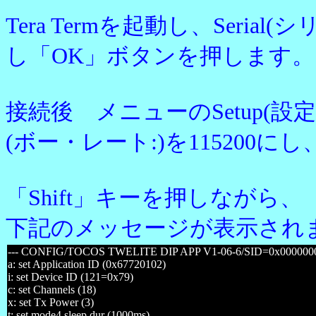
Tera Termを起動し、Seria
し「OK」ボタンを押します。
接続後 メニューのSetup(設定)か
(ボー・レート:)を115200
「Shift」キーを押しながら
下記のメッセージが表示され
--- CONFIG/TOCOS TWELITE DIP APP V1-06-6/SID=0x0000000
a: set Application ID (0x67720102)
i: set Device ID (121=0x79)
c: set Channels (18)
x: set Tx Power (3)
t: set mode4 sleep dur (1000ms)