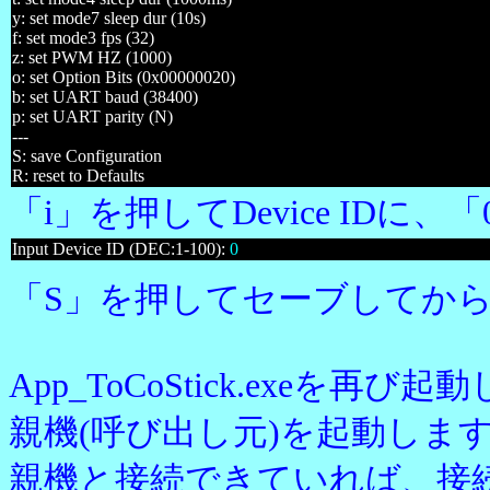
y: set mode7 sleep dur (10s)
f: set mode3 fps (32)
z: set PWM HZ (1000)
o: set Option Bits (0x00000020)
b: set UART baud (38400)
p: set UART parity (N)
---
S: save Configuration
R: reset to Defaults
「i」を押してDevice IDに
Input Device ID (DEC:1-100):
0
「S」を押してセーブしてから、T
App_ToCoStick.exeを
親機(呼び出し元)を起動しま
親機と接続できていれば、接