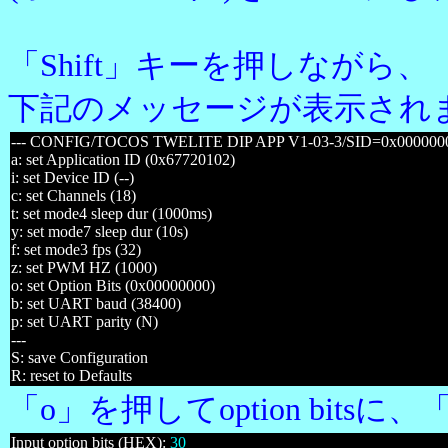
「Shift」キーを押しながら
下記のメッセージが表示され
--- CONFIG/TOCOS TWELITE DIP APP V1-03-3/SID=0x0000000
a: set Application ID (0x67720102)
i: set Device ID (--)
c: set Channels (18)
t: set mode4 sleep dur (1000ms)
y: set mode7 sleep dur (10s)
f: set mode3 fps (32)
z: set PWM HZ (1000)
o: set Option Bits (0x00000000)
b: set UART baud (38400)
p: set UART parity (N)
---
S: save Configuration
R: reset to Defaults
「o」を押してoption bits
Input option bits (HEX):
30