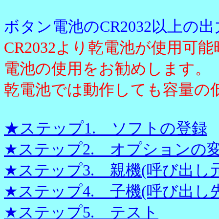
ボタン電池のCR2032以上
CR2032より乾電池が使用
電池の使用をお勧めします。
乾電池では動作しても容量の
★ステップ1. ソフトの登録
★ステップ2. オプションの
★ステップ3. 親機(呼び出し
★ステップ4. 子機(呼び出し
★ステップ5. テスト