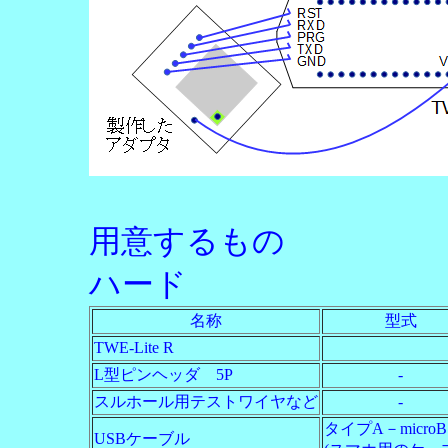
用意するもの
ハード
名称
型式
TWE-Lite R
L型ピンヘッダ 5P
-
スルホール用テストワイヤなど
-
タイプA－microB
USBケーブル