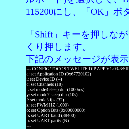
115200にし、「OK」
「Shift」キーを押しな
くり押します。
下記のメッセージが表示
--- CONFIG/TOCOS TWELITE DIP APP V1-03-3/SID
a: set Application ID (0x67720102)
i: set Device ID (--)
c: set Channels (18)
t: set mode4 sleep dur (1000ms)
y: set mode7 sleep dur (10s)
f: set mode3 fps (32)
z: set PWM HZ (1000)
o: set Option Bits (0x00000000)
b: set UART baud (38400)
p: set UART parity (N)
---