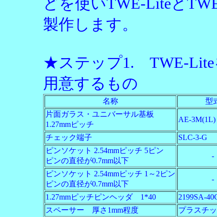
どを使いTWE-LiteとTW
製作します。
★ステップ1. TWE-L
用意するもの
名称
型
片面ガラス・ユニバーサル基板
AE-3M(1L)
1.27mmピッチ
チェック端子
SLC-3-G
ピンソケット 2.54mmピッチ 5ピン
-
ピンの直径が0.7mm以下
ピンソケット 2.54mmピッチ 1～2ピン
-
ピンの直径が0.7mm以下
1.27mmピッチピンヘッダ 1*40
2199SA-40G
スペーサー 厚さ1mm程度
プラスチッ