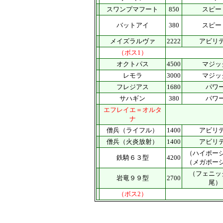
スワンプマフート
850
スピー
バットアイ
380
スピー
メイズラルヴァ
2222
アビリ
（ボス1）
オクトパス
4500
マジッ
レモラ
3000
マジッ
フレジアス
1680
パワ
サハギン
380
パワ
エフレイエ＝オルタ
ナ
僧兵（ライフル）
1400
アビリ
僧兵（火炎放射）
1400
アビリ
（ハイポー
鉄騎６３型
4200
（メガポー
（フェニッ
岩竜９９型
2700
尾）
（ボス2）