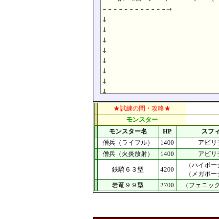
★試練の間・攻略★
モンスター
モンスター名
HP
スフ
僧兵（ライフル）
1400
アビリ
僧兵（火炎放射）
1400
アビリ
（ハイポー
鉄騎６３型
4200
（メガポー
岩竜９９型
2700
（フェニッ