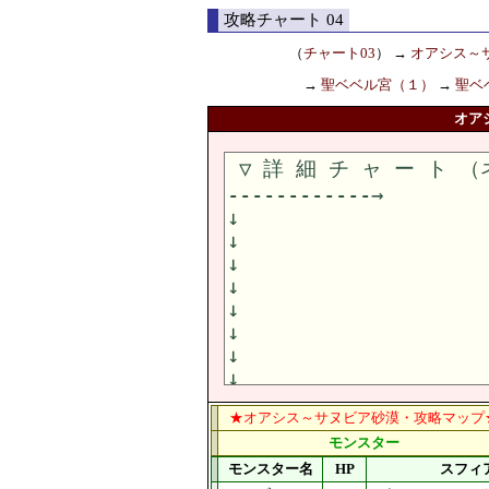
攻略チャート 04
（
チャート03
）
→
オアシス～
→
聖ベベル宮（１）
→
聖ベ
オア
★オアシス～サヌビア砂漠・攻略マップ
モンスター
モンスター名
HP
スフィ