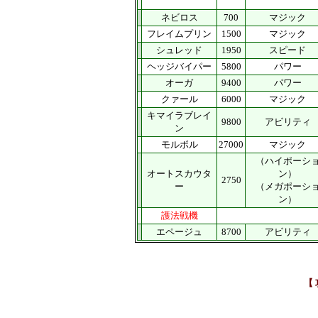
ネビロス
700
マジック
フレイムプリン
1500
マジック
シュレッド
1950
スピード
ヘッジバイパー
5800
パワー
オーガ
9400
パワー
クァール
6000
マジック
キマイラブレイ
9800
アビリティ
ン
モルボル
27000
マジック
（ハイポーシ
オートスカウタ
ン）
2750
ー
（メガポーシ
ン）
護法戦機
エページュ
8700
アビリティ
【