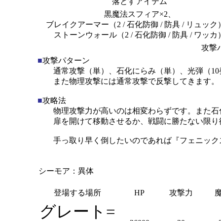
落とすアイテム
黒魔法スフィア×2、
ブレイクアーマー（2 / 石化防御 / 防具 / リュック）
ストーンウォール（2 / 石化防御 / 防具 / ワッカ
攻撃
■
攻撃パターン
通常攻撃（単）、石化にらみ（単）、光弾（10
また物理攻撃には通常攻撃で反撃してきます。
■
攻略法
物理攻撃力が高いのは相変わらずです。また石化
扉を開けて移動させるか、戦闘に勝たない限り
手っ取り早く倒したいのであれば『フェニックス
シーモア：異体
登場する場所
HP
攻撃力
グレート=