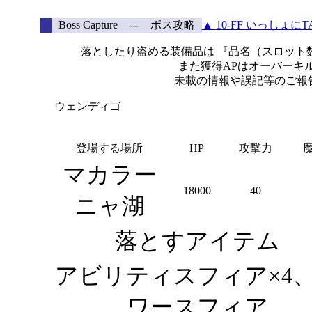
Boss Capture --- ボス攻略
▲
10-FF いっしょにT
落としたり盗める装備品は 『品名（スロット数 /
また獲得APはオーバーキ
未載の情報や誤記等のご報
ウェンディゴ
登場する場所
HP
攻撃力
マカラー
18000
40
ニャ湖
落とすアイテム
アビリティスフィア×4
ワースフィア