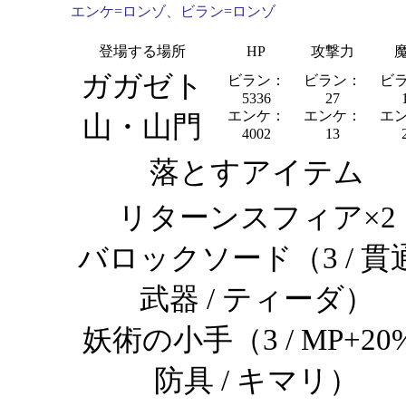
エンケ=ロンゾ、ビラン=ロンゾ
登場する場所
HP
攻撃力
ガガゼト
ビラン：
ビラン：
ビ
5336
27
エンケ：
エンケ：
エ
山・山門
4002
13
落とすアイテム
リターンスフィア×2
バロックソード（3 / 貫通
武器 / ティーダ）
妖術の小手（3 / MP+20%
防具 / キマリ）