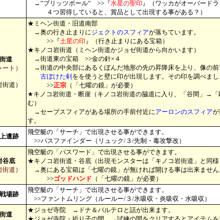
→”ブリッツボール” >>『
水星の聖印
』（ワッカがオーバードラ
４つ習得していると、賞品として出現する事がある？）
★ミヘン街道・旧道南部
→奥の行き止まりに
ジェクトのスフィア
が落ちています。
>>『
土星の印
』（行き止まりにある宝箱）
★キノコ岩街道（ミヘン街道かジョゼ街道から向かいます）
→街道東の宝箱 >>金の針×４
街道
→街道の中央部にあるくぼんだ地形の先の昇降床を上り、像の前
ャート）
古ぼけた剣
をを使うと壁に印が出現します。その印を調べまし
岩街道）
>>
正宗
（「七曜の鏡」が必要）
★キノコ岩街道・断崖（キノコ岩街道の脇道に入り、「谷間」→「
む）
→セーブスフィアがある場所の手前付近に
アーロンのスフィア
が
す。
飛空艇の「サーチ」で出現させる事ができます。
上遺跡
>>パスファインダー（リュック/３/先制・毒攻撃改）
飛空艇の「パスワード」で出現させる事ができます。
岩谷底
★キノコ岩街道・谷底（出現モンスターは「キノコ岩街道」と同様
岩街道）
→奥にある宝箱は「七曜の鏡」が無ければ開ける事は出来ません
>>
ゴッドハンド
（「七曜の鏡」が必要）
飛空艇の「サーチ」で出現させる事ができます。
戦場跡
>>ファントムリング（ルールー/３/氷吸収・炎吸収・水吸収）
★ジョゼ寺院 →ドナ＆バルテロと話が出来ます。
街道
★ジョゼ寺院・祈り子の間 →試練の間をクリアするとアイテムを