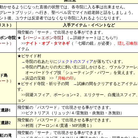
動かせるようになった直後の状態では、各寺院に入る事は出来ません。
レートブリッジ」へ行き、聖ベベル宮でマイカ総老師と話をしましょう。
ト後、ユウナは反逆者ではなくなり寺院に入れるようになります。
リスト）
入手アイテム・イベントなど
飛空艇の「サーチ」で出現させる事ができます。
ボン寺院
★
【バージ＝エボン寺院】
（←詳細チャートはこちら!!）
ャート）
>>
ナイト・オブ・タマネギ
（「七曜の鏡」が必要）、
隠し召喚獣
イテム
★ビサイド村
→寺院の右あたりに
ジェクトのスフィア
が落ちています。
→寺院の門あたりの犬に飼い主に話しかけると、ヴァルファーレ
オーバードライブ技「シューティング・パワー」を覚えます。
ド島
→浜辺の宝箱 >>『
月輪の印
』
ャート）
★ビサイド寺院・祈り子の間 →試練の間をクリアするとアイテム
す。
>>回避スフィア、ポーション×２、エリクサー、白魔法スフィア
ョン
飛空艇の「パスワード」で出現させる事ができます。
遺跡1
>>ビクトリアス（リュック/４/雷無効・炎無効・氷無効）
飛空艇の「パスワード」で出現させる事ができます。
遺跡2
>>村雨（アーロン/４/貫通・MP消費１）
飛空艇の「サーチ」で出現させる事ができます。
虹の滝