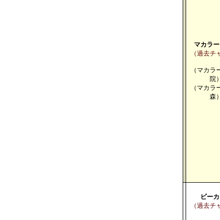
マカラー
（過去チ
（マカラ
院
（マカラ
森
ビーカ
（過去チ