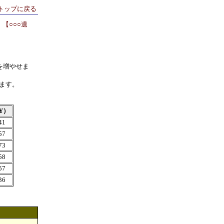
トップに戻る
【○○○遺
を増やせま
ます。
,Y）
41
57
73
58
57
36