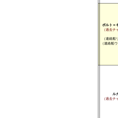
ポルト＝
（過去チ
（連絡船
（連絡船ウ
ル
（過去チ