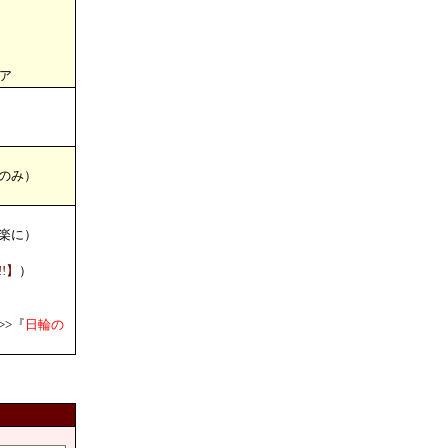
ア
のみ）
楽に）
!】
）
>『
日輪の