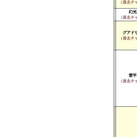
（過去チ
幻光
（過去チ
グアド
（過去チ
雷平
（過去チ