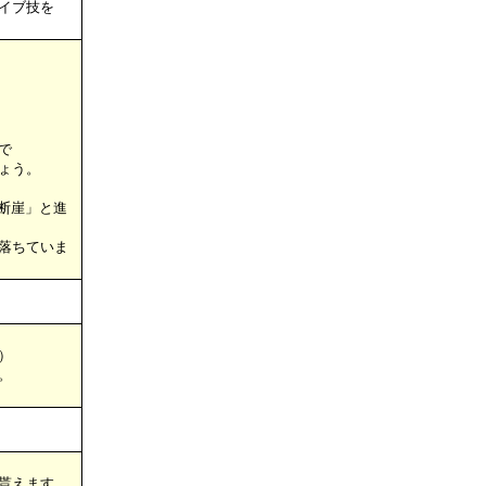
イブ技を
で
ょう。
断崖」と進
落ちていま
）
。
貰えます。