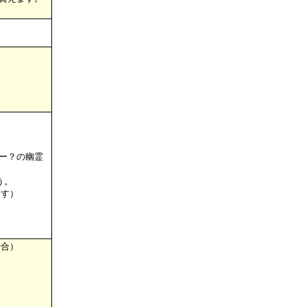
ー？の幽霊
う。
ます）
場合）