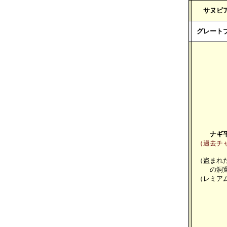
サヌビ
グレート
ナギ
（過去チ
（盗まれ
の洞
（レミア