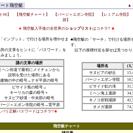
ャート飛空艇
▲
ト06】
【飛空艇チャート】
【バージ＝エボン寺院】
【レミアム寺院】
跡】
★
飛空艇入手後の全世界の
ショップリスト
はコチラ!!
★
の「インプット」で行ける場所を増やせま
■飛空艇の「サーチ」で行ける場所
す。
所の文章をヒントに「パスワード」を
以下の座標付近を探せば見つかり
みましょう。
謎の文章の場所
場所名
（X
ミヘン街道で最初にメイチェンから
サヌビアの砂丘
15,
説明を受けた場所にある
パージ＝エボン寺院
16,
建物の中の暗号→ナギ平原の暗号
ビサイド虹の滝
31,
ビサイド島の暗号→
キーリカの森の暗号＋
ミヘン海上遺跡
34,
サヌビア砂漠・中央部の暗号
キノコ岩戦場跡
42,
パージ＝エボン寺院の暗号→雷平原
オメガ遺跡
74,
スバリ正解パスワードはコチラ!!
★
飛空艇チャート
諸注意