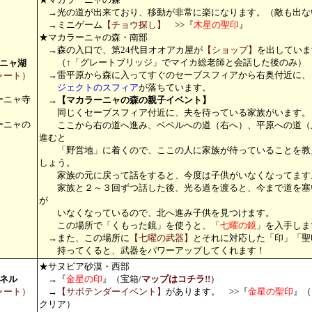
→光の道が出来ており、移動が非常に楽になります。（敵も出な
→ミニゲーム
【チョウ探し】
>>『
木星の聖印
』
★マカラーニャの森・南部
→森の入口で、第24代目オオアカ屋が
【ショップ】
を出していま
（↑「グレートブリッジ」でマイカ総老師と会話した後のみ）
ニャ湖
→雷平原から森に入ってすぐのセーブスフィアから右奥付近に、
ャート）
ジェクトのスフィア
が落ちています。
ーニャ寺
→
【マカラーニャの森の親子イベント】
）
同じくセーブスフィア付近に、夫を待っている家族がいます。
ーニャの
ここから右の道へ進み、ベベルへの道（右へ）、平原への道（
）
進むと
「野営地」に着くので、ここの人に家族が待っていることを教
しょう。
家族の元に戻って話をすると、今度は子供がいなくなってます
家族と２～３回ずつ話した後、光る道を渡ると、今まで道を塞
が
いなくなっているので、北へ進み子供を見つけます。
この場所で「くもった鏡」を使うと、「
七曜の鏡
」を入手しま
→また、この場所に
【七曜の武器】
とそれに対応した「印」「聖
持ってくると、武器をパワーアップしてくれます！
★サヌビア砂漠・西部
ネル
→『
金星の印
』（宝箱/
マップはコチラ!!
）
ャート）
→
【サボテンダーイベント】
があります。 >>『
金星の聖印
』（
クリア）