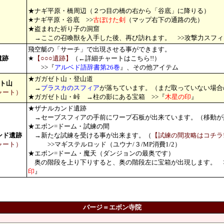
★ナギ平原・橋周辺（２つ目の橋の右から「谷底」に降りる）
★ナギ平原・谷底 >>
古ぼけた剣
（マップ右下の通路の先）
★盗まれた祈り子の洞窟
→ここの召喚獣を入手した後、再び訪れます。 >>攻撃力スフィ
飛空艇の「サーチ」で出現させる事ができます。
遺跡
★
【○○○遺跡】
（←詳細チャートはこちら!!）
>>『
アルベド語辞書第26巻
』、その他アイテム
★ガガゼト山・登山道
ト山
→
ブラスカのスフィア
が落ちています。（まだ取っていない場合
ャート）
★ガガゼト山・峠 →柱の影にある宝箱 >>『
木星の印
』
★ザナルカンド遺跡
→セーブスフィアの手前にワープ石板が出来ています。（移動が
★エボン=ドーム・試練の間
ンド遺跡
→新たな試練を受ける事が出来ます。（
【試練の間攻略はコチラ!
ャート）
>>マギステルロッド（ユウナ/３/MP消費1/2）
★エボン=ドーム・魔天（ダンジョンの最奥です）
奥の階段を上り下りすると、奥の階段左に宝箱が出現します。 >
印
』
バージ＝エボン寺院