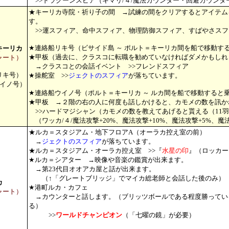
>>ドラグーンスピア（キマリ/４/魔法カウンター・回避カウンタ
★キーリカ寺院・祈り子の間 →試練の間をクリアするとアイテム
す。
>>運スフィア、命中スフィア、物理防御スフィア、すばやさスフ
★連絡船リキ号（ビサイド島 ～ ポルト＝キーリカ間を船で移動す
キーリカ
★甲板（過去に、クラスコに転職を勧めていなければダメかもしれ
ャート）
→クラスコとの会話イベント >>フレンドスフィア
リキ号）
★操舵室 >>
ジェクトのスフィア
が落ちています。
イノ号）
★連絡船ウイノ号（ポルト＝キーリカ ～ ルカ間を船で移動すると
★甲板 →２階の右の人に何度も話しかけると、カモメの数を訊か
>>ハードマジシャン（カモメの数を教えてあげると貰える（11
（ワッカ/４/魔法攻撃+20%、魔法攻撃+10%、魔法攻撃+5%、魔
★ルカ＝スタジアム・地下フロアA（オーラカ控え室の前）
→
ジェクトのスフィア
が落ちています。
★ルカ＝スタジアム・オーラカ控え室 >>『
水星の印
』（ロッカー
★ルカ＝シアター →映像や音楽の鑑賞が出来ます。
→第23代目オオアカ屋と話が出来ます。
（↑「グレートブリッジ」でマイカ総老師と会話した後のみ）
カ
★港町ルカ・カフェ
ャート）
→カウンターと話します。（ブリッツボールである程度勝ってい
る）
>>
ワールドチャンピオン
（「七曜の鏡」が必要）