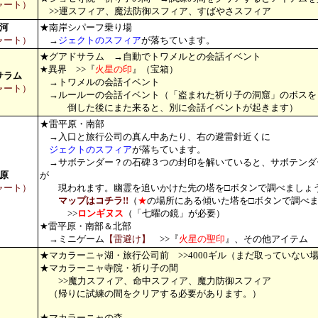
ャート）
>>運スフィア、魔法防御スフィア、すばやさスフィア
河
★南岸シパーフ乗り場
ャート）
→
ジェクトのスフィア
が落ちています。
★グアドサラム →自動でトワメルとの会話イベント
★異界 >>『
火星の印
』（宝箱）
サラム
→トワメルの会話イベント
ャート）
→ルールーの会話イベント（「盗まれた祈り子の洞窟」のボスを
倒した後にまた来ると、別に会話イベントが起きます）
★雷平原・南部
→入口と旅行公司の真ん中あたり、右の避雷針近くに
ジェクトのスフィア
が落ちています。
→サボテンダー？の石碑３つの封印を解いていると、サボテンダ
原
が
ャート）
現われます。幽霊を追いかけた先の塔を□ボタンで調べましょ
マップはコチラ!!
（
★
の場所にある傾いた塔を□ボタンで調べ
>>
ロンギヌス
（「七曜の鏡」が必要）
★雷平原・南部＆北部
→ミニゲーム
【雷避け】
>>『
火星の聖印
』、その他アイテム
★マカラーニャ湖・旅行公司前 >>4000ギル（まだ取っていない
★マカラーニャ寺院・祈り子の間
>>魔力スフィア、命中スフィア、魔力防御スフィア
（帰りに試練の間をクリアする必要があります。）
★マカラーニャの森