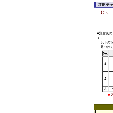
攻略チ
【チャー
■飛空艇
す。
以下の場
見つけて
No.
１
２
３
★