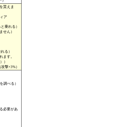
ー）
を貰えま
ィア
ると乗れる）
ません）
乗れる）
れます。
羽））
法攻撃+3%）
を調べる）
る必要があ