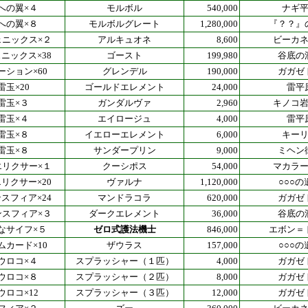
への翼×４
モルボル
540,000
ナギ
への翼×８
モルボルグレート
1,280,000
『？？』
ェニックス×２
アルキュオネ
8,600
ビーカ
ニックス×38
ゴースト
199,980
谷底の
ーション×60
グレンデル
190,000
ガガゼ
雷玉×20
ゴールドエレメント
24,000
雷平
雷玉×３
ガンダルヴァ
2,960
キノコ
雷玉×４
エイロージュ
4,000
雷平
雷玉×８
イエローエレメント
6,000
キー
雷玉×８
サンダープリン
9,000
ミヘン
エリクサー×１
クーシポス
54,000
マカラ
リクサー×20
ヴァルナ
1,120,000
○○○の
スフィア×24
マンドラコラ
620,000
ガガゼ
ンスフィア×３
ダークエレメント
36,000
谷底の
なサイフ×５
ゼロ式護法機士
846,000
エボン＝
ムカード×10
ザウラス
157,000
○○○の
ウロコ×４
スプラッシャー（１匹）
4,000
ガガゼ
ウロコ×８
スプラッシャー（２匹）
8,000
ガガゼ
ウロコ×12
スプラッシャー（３匹）
12,000
ガガゼ