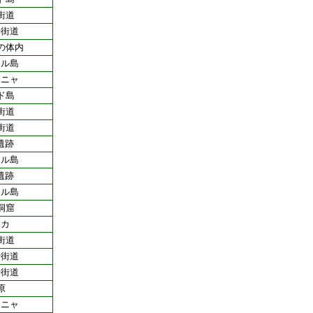
街道
岩街道
の体内
ネル島
ーニャ
ド島
街道
街道
遺跡
ネル島
遺跡
ネル島
洞窟
リカ
街道
岩街道
岩街道
原
ーニャ