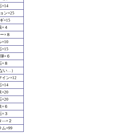
×14
ョン×25
ギ×15
薬×４
ー×８
×10
×15
弾×６
石×８
ない…）
イン×12
×14
×20
×20
泉×６
石×３
タ―×２
ム×99