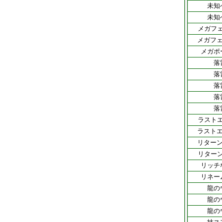
未知
未知
メガフ
メガフェ
メガポ
落
落
落
落
落
ラスト
ラストエ
リターン
リター
リッチ
リネー
龍の
龍の
龍の