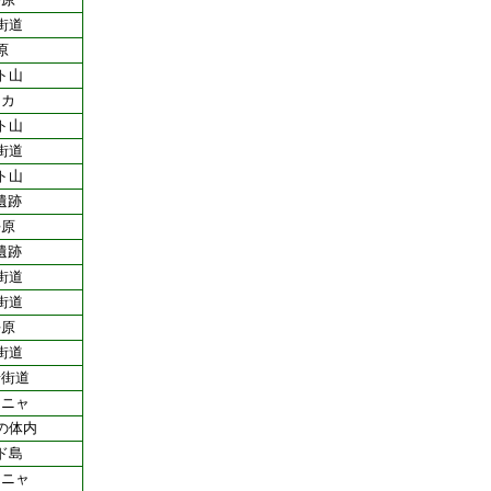
街道
原
ト山
リカ
ト山
街道
ト山
遺跡
平原
遺跡
街道
街道
平原
街道
岩街道
ーニャ
の体内
ド島
ーニャ