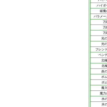
ハイポ
破魔
パラメー
万
万
万
光の
光の
フレン
ペン
北極
北
炎の
ボム
ボ
魔力
魔力
水
水