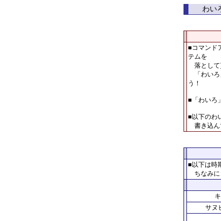
わい
■コマンド
テムを
落として
「わいろ」
う！
■「わいろ
■以下のわ
書き込ん
■以下は時
ちなみに、
キ
サヌ