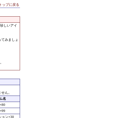
トップに戻る
に珍しいアイ
ってみましょ
す。
ません。
ム名
80
99
ョン×30