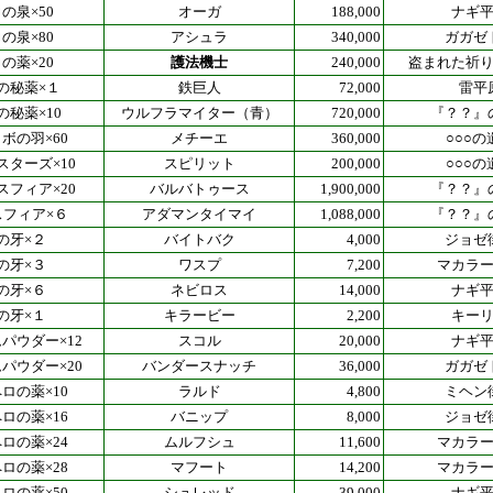
の泉×50
オーガ
188,000
ナギ
の泉×80
アシュラ
340,000
ガガゼ
の薬×20
護法機士
240,000
盗まれた祈
の秘薬×１
鉄巨人
72,000
雷平
の秘薬×10
ウルフラマイター（青）
720,000
『？？』
ボの羽×60
メチーエ
360,000
○○○の
スターズ×10
スピリット
200,000
○○○の
スフィア×20
バルバトゥース
1,900,000
『？？』
スフィア×６
アダマンタイマイ
1,088,000
『？？』
の牙×２
バイトバク
4,000
ジョゼ
の牙×３
ワスプ
7,200
マカラ
の牙×６
ネビロス
14,000
ナギ
の牙×１
キラービー
2,200
キー
パウダー×12
スコル
20,000
ナギ
パウダー×20
バンダースナッチ
36,000
ガガゼ
ロの薬×10
ラルド
4,800
ミヘン
ロの薬×16
バニップ
8,000
ジョゼ
ロの薬×24
ムルフシュ
11,600
マカラ
ロの薬×28
マフート
14,200
マカラ
ロの薬×50
シュレッド
39,000
ナギ