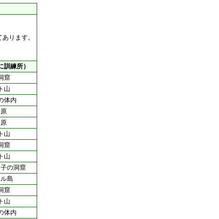
てあります。
に訓練所）
洞窟
ト山
の体内
平原
平原
ト山
洞窟
ト山
り子の洞窟
ネル島
洞窟
ト山
の体内