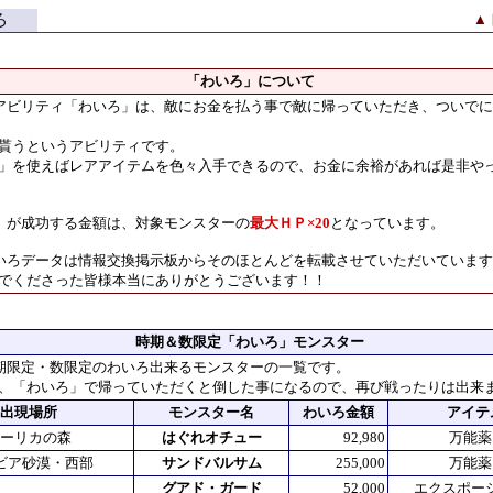
ろ
▲
「わいろ」について
アビリティ「わいろ」は、敵にお金を払う事で敵に帰っていただき、ついで
貰うというアビリティです。
を使えばレアアイテムを色々入手できるので、お金に余裕があれば是非や
」が成功する金額は、対象モンスターの
最大ＨＰ×20
となっています。
いろデータは情報交換掲示板からそのほとんどを転載させていただいていま
でくださった皆様本当にありがとうございます！！
時期＆数限定「わいろ」モンスター
期限定・数限定のわいろ出来るモンスターの一覧です。
「わいろ」で帰っていただくと倒した事になるので、再び戦ったりは出来
出現場所
モンスター名
わいろ金額
アイテ
ーリカの森
はぐれオチュー
92,980
万能薬×
ビア砂漠・西部
サンドバルサム
255,000
万能薬×
グアド・ガード
52,000
エクスポーシ