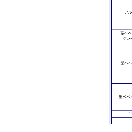
アル
聖ベベ
グレ
聖ベベ
聖ベベ
『