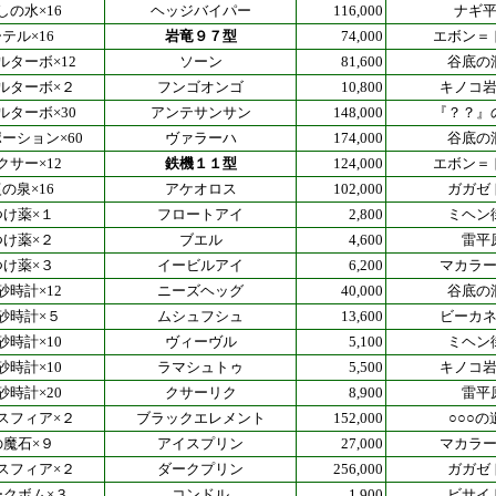
しの水×16
ヘッジバイパー
116,000
ナギ
テル×16
岩竜９７型
74,000
エボン＝
ルターボ×12
ソーン
81,600
谷底の
ルターボ×２
フンゴオンゴ
10,800
キノコ
ルターボ×30
アンテサンサン
148,000
『？？』
ーション×60
ヴァラーハ
174,000
谷底の
クサー×12
鉄機１１型
124,000
エボン＝
の泉×16
アケオロス
102,000
ガガゼ
つけ薬×１
フロートアイ
2,800
ミヘン
つけ薬×２
ブエル
4,600
雷平
つけ薬×３
イービルアイ
6,200
マカラ
砂時計×12
ニーズヘッグ
40,000
谷底の
砂時計×５
ムシュフシュ
13,600
ビーカ
砂時計×10
ヴィーヴル
5,100
ミヘン
砂時計×10
ラマシュトゥ
5,500
キノコ
砂時計×20
クサーリク
8,900
雷平
スフィア×２
ブラックエレメント
152,000
○○○の
の魔石×９
アイスプリン
27,000
マカラ
スフィア×２
ダークプリン
256,000
ガガゼ
ークボム×３
コンドル
1,900
ビサイ