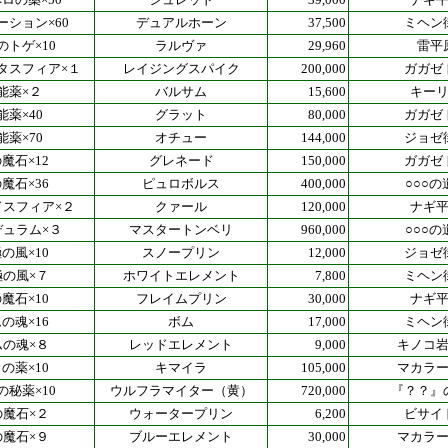
ーション×60
デュアルホーン
37,500
ミヘン
のトゲ×10
ラルヴァ
29,960
雷平
タスフィア×１
レイジングスパイク
200,000
ガガゼ
能薬×２
バルサム
15,600
キー
能薬×40
グラット
80,000
ガガゼ
能薬×70
オチュー
144,000
ジョゼ
魔石×12
グレネード
150,000
ガガゼ
魔石×36
ピュロボルス
400,000
○○○の
ドスフィア×２
クァール
120,000
ナギ
デュラム×３
マスタートンベリ
960,000
○○○の
の風×10
スノープリン
12,000
ジョゼ
極の風×７
ホワイトエレメント
7,800
ミヘン
魔石×10
フレイムプリン
30,000
ナギ
の魂×16
ボム
17,000
ミヘン
ムの魂×８
レッドエレメント
9,000
キノコ
の薬×10
キマイラ
105,000
マカラ
の秘薬×10
ウルフラマイター（黄）
720,000
『？？』
の魔石×２
ウォータープリン
6,200
ビサイ
の魔石×９
ブルーエレメント
30,000
マカラ