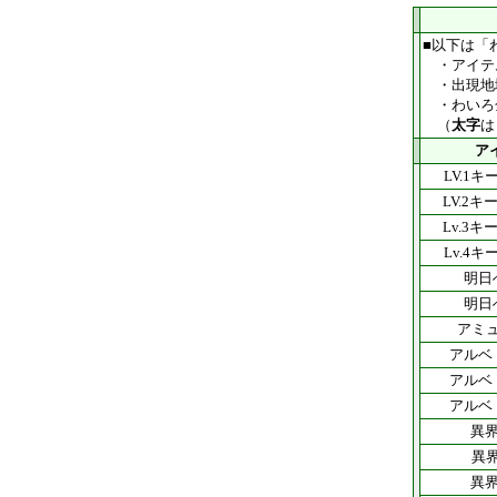
■以下は「
・アイテ
・出現地域
・わいろ
（
太字
は
ア
LV.1
LV.2キ
Lv.3キ
Lv.4
明日
明日
アミ
アルベ
アルベ
アルベ
異界
異
異界