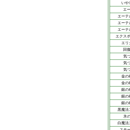
いや
エー
エーテ
エーテ
エーテ
エクスポ
エリ
回復
気
気
気
金の
金の
銀の
銀の
銀の
黒魔法
氷
白魔法
スモ