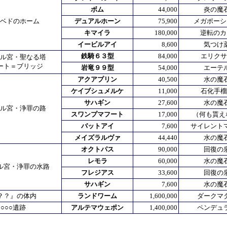
ボム
44,000
炎の魔石
ベドのホーム
デュアルホーン
75,900
メガポーシ
キマイラ
180,000
逆転のカ
イービルアイ
8,600
気つけ
鉄騎６３型
84,000
エリクサ
ル宮・聖なる塔
ート＝ブリッジ
岩竜９９型
54,000
エーテル
アクアプリン
40,500
水の魔石
ケイブシュメルケ
11,000
石化手榴
サハギン
27,600
水の魔
ル宮・浄罪の路
スワンプマフート
17,000
（何も貰え
バットアイ
7,600
サイレントマ
メイズラルヴァ
44,440
水の魔石
オクトパス
90,000
回復の泉
レモラ
60,000
水の魔石
ル宮・浄罪の水路
フレジアス
33,600
回復の
サハギン
7,600
水の魔
？？』の体内
ランドワーム
1,600,000
ダークマ
○○○遺跡
アルテマウェポン
1,400,000
ペンデュラ