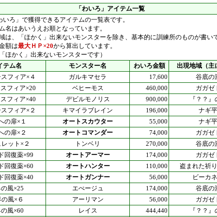
「わいろ」アイテム一覧
わいろ」で獲得できるアイテムの一覧表です。
ム名はあいうえお順となっています。
は、「ほかく」出来ないモンスターを除き、基本的に訓練所のものが書い
金額は
最大ＨＰ×20
から算出しています。
「ほかく」出来ないモンスターです）
イテム名
モンスター名
わいろ金額
出現地域（主
キースフィア×４
ガルキマセラ
17,600
谷底の
ースフィア×20
ベヒーモス
460,000
ガガゼ
ースフィア×40
デビルモノリス
900,000
『？？』
キースフィア×２
キマイラブレイン
196,000
ナギ
への扉×１
オートスカウター
55,000
ナギ
への扉×２
オートコマンダー
74,000
ガガゼ
ュレット×２
トンベリ
270,000
谷底の
ド回復薬×99
オートアーマー
174,000
ガガゼ
ド回復薬×60
オートハンター
110,000
盗まれた祈
ド回復薬×40
オートガンナー
56,000
ビーカ
の風×25
エぺージュ
174,000
谷底の
界の風×６
アーリマン
56,000
ガガゼ
の風×60
レイス
444,440
『？？』