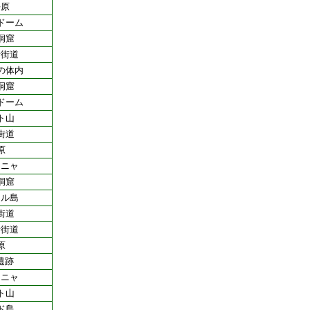
平原
ドーム
洞窟
岩街道
の体内
洞窟
ドーム
ト山
街道
原
ーニャ
洞窟
ネル島
街道
岩街道
原
遺跡
ーニャ
ト山
ド島