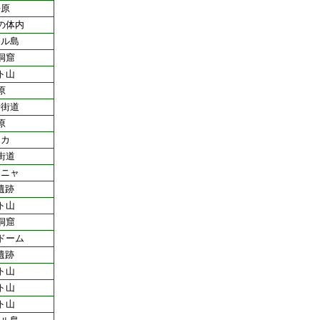
平原
の体内
ネル島
洞窟
ト山
原
岩街道
原
リカ
街道
ーニャ
遺跡
ト山
洞窟
ドーム
遺跡
ト山
ト山
ト山