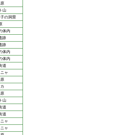
平原
ト山
り子の洞窟
原
の体内
遺跡
遺跡
の体内
の体内
街道
ーニャ
平原
リカ
平原
ト山
街道
街道
ーニャ
ーニャ
平原