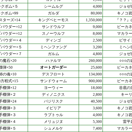
ークボム×５
シームルグ
4,000
ジョゼ
クボム×99
ガルダ
80,000
キノコ
スターズ×14
キングベヒーモス
1,350,000
『？？』
パウダー×12
サンドウルフ
9,000
ビーカ
パウダー×12
スノーウルフ
8,000
マカラ
プパウダー×４
ディンゴ
2,500
ビサイ
プパウダー×５
ミヘンファング
3,200
ミヘン
プパウダー×７
ガルム
4,800
ジョゼ
の魔石×20
ハァルマ
260,000
○○○の
榴弾×50
オートガーダー
25,600
ビーカ
師の魂×10
デスフロート
134,000
○○○の
方程式×15
サンドウォーム
900,000
ビーカ
手榴弾×12
ヨーウィー
18,000
谷底の
手榴弾×２
ディノニクス
2,800
キー
手榴弾×24
バジリスク
40,500
ジョゼ
手榴弾×３
イピリア
3,600
キノコ
手榴弾×３
ラプトゥル
4,000
キノコ
手榴弾×４
メリュジヌ
5,300
雷平
手榴弾×５
シュメルケ
7,400
マカラ