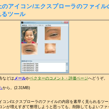
上のアイコン/エクスプローラのファイル
れるツール
告などは
メール
か
ベクターのコメント・評価ページ
へどうぞ。
ら
から。(2.31MB)
イコン
/
エクスプローラのファイルの内容を素早く見られるツー
ンが増えすぎて整理しようと思っても、削除してもよいファ