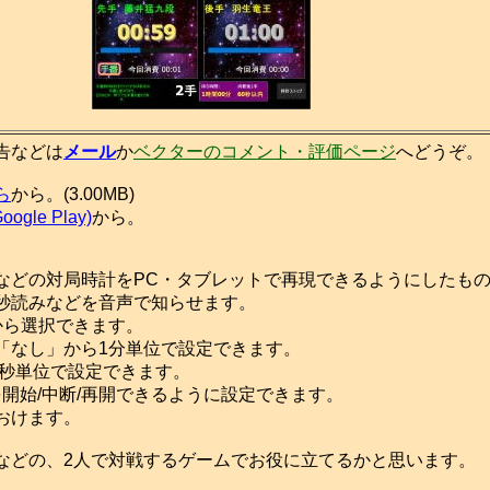
告などは
メール
か
ベクターのコメント・評価ページ
へどうぞ。
ら
から。(3.00MB)
ogle Play)
から。
どの対局時計をPC・タブレットで再現できるようにしたも
秒読みなどを音声で知らせます。
ら選択できます。
なし」から1分単位で設定できます。
0秒単位で設定できます。
開始/中断/再開できるように設定できます。
おけます。
どの、2人で対戦するゲームでお役に立てるかと思います。