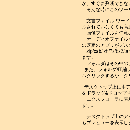
か、すぐに判断できな
そんな時にこのツール
文書ファイル(ワード
ルされていなくても高
画像ファイルも任意
オーディオファイルやビ
の既定のアプリがデス
zip/cab/lzh/7
ます。
フォルダはその中のフ
また、フォルダ/圧縮
ルクリックするか、クリ
デスクトップ上に本ア
をドラッグ&ドロップ
エクスプローラに表示
ます。
デスクトップ上のアイコ
もプレビューを表示します。