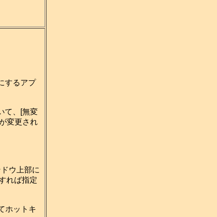
にするアプ
いて、[無変
が変更され
ンドウ上部に
プすれば指定
てホットキ