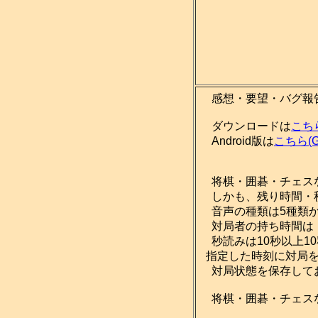
感想・要望・バグ報
ダウンロードは
こち
Android版は
こちら(Go
将棋・囲碁・チェスな
しかも、残り時間・
音声の種類は5種類か
対局者の持ち時間は「
秒読みは10秒以上1
指定した時刻に対局を
対局状態を保存して
将棋・囲碁・チェスな