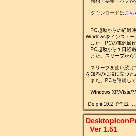
感想・要望・バグ報
ダウンロードは
こち
PC起動からの経過時
Windowsをインス
また、PCの電源操作
PC起動から１日経過
また、スリープから復
スリープを使い続けて
を知るのに役に立つと
また、PCを連続して
Windows XP/Vist
Delphi 10.2 で作
DesktopIconP
Ver 1.51