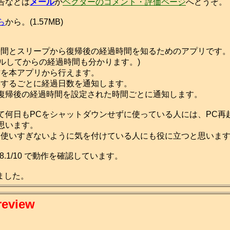
告などは
メール
か
ベクターのコメント・評価ページ
へどうぞ。
ら
から。(1.57MB)
間とスリープから復帰後の経過時間を知るためのアプリです。
トールしてからの経過時間も分かります。)
を本アプリから行えます。
するごとに経過日数を通知します。
帰後の経過時間を設定された時間ごとに通知します。
何日もPCをシャットダウンせずに使っている人には、PC再
思います。
使いすぎないように気を付けている人にも役に立つと思いま
a/7/8.1/10 で動作を確認しています。
成しました。
review