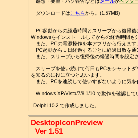
感想・要望・バグ報告などは
メール
か
ベクタ
ダウンロードは
こちら
から。(1.57MB)
PC起動からの経過時間とスリープから復帰後
Windowsをインストールしてからの経過時間も
また、PCの電源操作を本アプリから行えます
PC起動から１日経過するごとに経過日数を通
また、スリープから復帰後の経過時間を設定さ
スリープを使い続けて何日もPCをシャットダ
を知るのに役に立つと思います。
また、PCを連続して使いすぎないように気を
Windows XP/Vista/7/8.1/10 で動作を確認
Delphi 10.2 で作成しました。
DesktopIconPreview
Ver 1.51