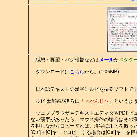
感想・要望・バグ報告などは
メール
か
ベクタ
ダウンロードは
こちら
から。(1.06MB)
日本語テキストの漢字にルビを振るソフトで
ルビは漢字の後ろに「
＜かんじ＞
」というよ
ウェブブラウザやテキストエディタやPDFビ
ない漢字があったら、マウス操作の場合はその
を押しながらコピーすれば、漢字にルビを振っ
[Ctrl] + [C]キーでコピーする場合は[Ctrl