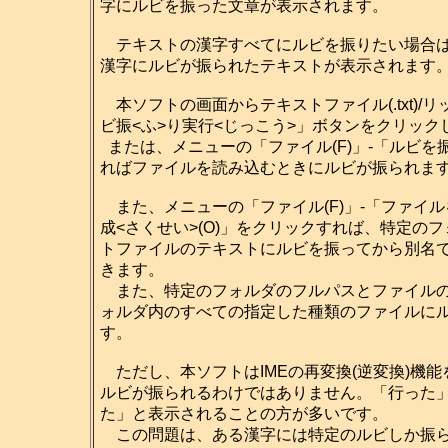
字にルビを振った文章が表示されます。
テキストの漢字すべてにルビを振りたい場合は
漢字にルビが振られたテキストが表示されます
本ソフトの画面からテキストファイル(.txt)/リ
ビ振<ふ>り実行<じっこう>」ボタンをクリッ
または、メニューの「ファイル(F)」-「ルビを振
ればファイルを読み込むときにルビが振られま
また、メニューの「ファイル(F)」-「ファイル
成<さくせい>(O)」をクリックすれば、特定の
トファイルのテキストにルビを振ってから別名
きます。
また、特定のフォルダのフルパスとファイルの
ォルダ内のすべての指定した種類のファイルに
す。
ただし、本ソフトはIMEの再変換(逆変換)機能
ルビが振られるわけではありません。「行った
た」と表示されることの方が多いです。
この問題は、ある漢字には特定のルビしか振ら