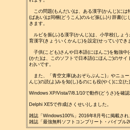
この問題(もんだい)は、ある漢字(かんじ)には特
(ばあい)は同梱(どうこん)のルビ振(ふ)り辞書(
きます。
ルビを振(ふ)る漢字(かんじ)は、小学校(しょう
育漢字(きょういくかんじ)を設定(せってい)で
子供(こども)さんや日本語(にほんご)を勉強中(
(かた)は、このソフトで日本語(にほんご)のサイ
わ)いです。
また、「青空文庫(あおぞらぶんこ)」やニュース
んじ)の読(よ)みを知(し)るのにも役(やく)に立(
Windows XP/Vista/7/8.1/10で動作(どうさ
Delphi XE5で作成(さくせい)しました。
雑誌「Windows100%」2016年8月号に掲載さ
雑誌「最強無料ソフトコンプリート・バイブル201