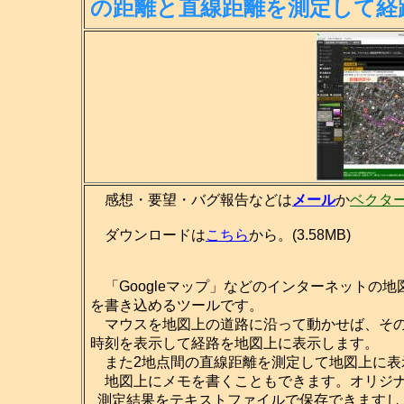
の距離
と直線距離を測定して経
感想・要望・バグ報告などは
メール
か
ベクタ
ダウンロードは
こちら
から。(3.58MB)
「Googleマップ」などのインターネットの
を書き込めるツールです。
マウスを地図上の道路に沿って動かせば、その
時刻を表示して経路を地図上に表示します。
また2地点間の直線距離を測定して地図上に表
地図上にメモを書くこともできます。オリジナ
測定結果をテキストファイルで保存できますし