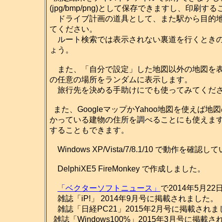
(jpg/bmp/png)として保存できますし、印刷
ドライブ計画の道具として、また駅から目的地
てください。
ルート検索では表示されない裏道を行くときの
ょう。
また、「自分で設定」した地図以外の地図を表
の任意の場所をランダムに表示します。
旅行先を決める手助けにでも使ってみてくだ
また、GoogleマップかYahoo地図を使え
かっている建物の住所を調べることにも使えま
することもできます。
Windows XP/Vista/7/8.1/10 で動作を確認
DelphiXE5 FireMonkey で作成しました。
「ベクターソフトニュース」
で2014年5月2
雑誌「iP!」 2014年9月号に掲載されました。
雑誌「日経PC21」2015年2月号に掲載されま
雑誌「Windows100%」2015年3月号に掲載