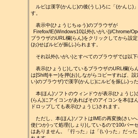
ルビは漢字(かんじ)の後(うし)ろに「(かんじ)
す。
表示中(ひょうじちゅう)のブラウザが
Firefox/IE(Windows10以外(いがい))/Chrome/Ope
ブラウザのURL欄(らん)をクリックしてから設定(せ
(お)せばルビが振(ふ)られます。
それ以外(いがい)とすべてのブラウザでは以下
表示(ひょうじ)しているブラウザのURL欄(らん
は[Shift]キー)を押(お)しながらコピーすれば
い)のブラウザ)で漢字(かんじ)にルビを振(ふ)
本(ほん)ソフトのウィンドウが表示(ひょうじ)さ
(らん)にアイコンがあればそのアイコンを本(ほん)
ドロップしても表示(ひょうじ)されます。
ただし、本(ほん)ソフトはIMEの再変換(さいへん
使(つか)って処理(しょり)しているので100パー
はありません。「行った」は「(い)った」だった
れます。