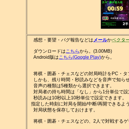
感想・要望・バグ報告などは
メール
か
ベクタ
ダウンロードは
こちら
から。(3.00MB)
Android版は
こちら(Google Play)
から。
将棋・囲碁・チェスなどの対局時計をPC・タ
しかも、残り時間・秒読みなどを音声で知ら
音声の種類は5種類から選択できます。
対局者の持ち時間は「なし」から1分単位で設
秒読みは10秒以上10秒単位で設定できます。
指定した時刻に対局を開始/中断/再開できるよ
対局状態を保存しておけます。
将棋・囲碁・チェスなどの、2人で対戦するゲ