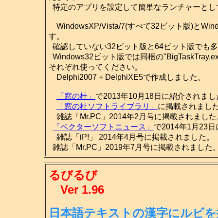
特定のアプリを設定して簡単なランチャーとし
WindowsXP/Vista/7(すべて32ビット版)とW
す。
確認していない32ビット版と64ビット版でも多
Windows32ビット版では同梱の"BigTaskTray.ex
それぞれ使ってください。
Delphi2007 + DelphiXE5で作成しました。
「窓の杜」
で2013年10月18日に紹介されま
「窓の杜ソフトライブラリ」
に掲載されました。(2
雑誌「Mr.PC」2014年2月号に掲載されました
「ベクターソフトニュース」
で2014年1月2
雑誌「iP!」 2014年4月号に掲載されました。
雑誌「Mr.PC」2019年7月号に掲載されました
るびるび
Ver 1.96
日本語テキストの漢字にルビを