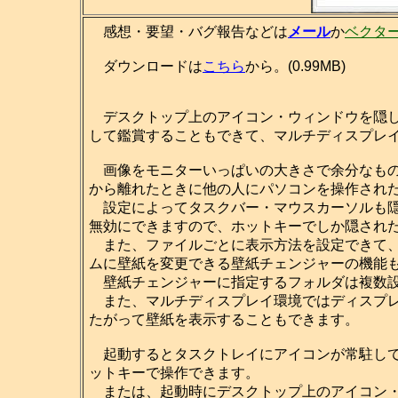
感想・要望・バグ報告などは
メール
か
ベクタ
ダウンロードは
こちら
から。(0.99MB)
デスクトップ上のアイコン・ウィンドウを隠し
して鑑賞することもできて、マルチディスプレ
画像をモニターいっぱいの大きさで余分なもの
から離れたときに他の人にパソコンを操作され
設定によってタスクバー・マウスカーソルも隠せますし、[
無効にできますので、ホットキーでしか隠され
また、ファイルごとに表示方法を設定できて、
ムに壁紙を変更できる壁紙チェンジャーの機能
壁紙チェンジャーに指定するフォルダは複数設
また、マルチディスプレイ環境ではディスプレ
たがって壁紙を表示することもできます。
起動するとタスクトレイにアイコンが常駐して
ットキーで操作できます。
または、起動時にデスクトップ上のアイコン・