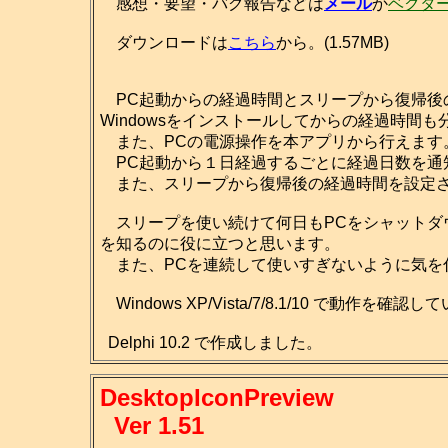
感想・要望・バグ報告などは
メール
か
ベクタ
ダウンロードは
こちら
から。(1.57MB)
PC起動からの経過時間とスリープから復帰後
Windowsをインストールしてからの経過時間も
また、PCの電源操作を本アプリから行えます
PC起動から１日経過するごとに経過日数を通
また、スリープから復帰後の経過時間を設定さ
スリープを使い続けて何日もPCをシャットダ
を知るのに役に立つと思います。
また、PCを連続して使いすぎないように気を
Windows XP/Vista/7/8.1/10 で動作を確認
Delphi 10.2 で作成しました。
DesktopIconPreview
Ver 1.51