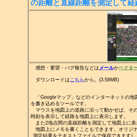
の距離
と直線距離を測定して経
感想・要望・バグ報告などは
メール
か
ベクタ
ダウンロードは
こちら
から。(3.58MB)
「Googleマップ」などのインターネットの
を書き込めるツールです。
マウスを地図上の道路に沿って動かせば、その
時刻を表示して経路を地図上に表示します。
また2地点間の直線距離を測定して地図上に表
地図上にメモを書くこともできます。オリジナ
測定結果をテキストファイルで保存できますし