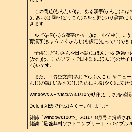
この問題(もんだい)は、ある漢字(かんじ)には特
(ばあい)は同梱(どうこん)のルビ振(ふ)り辞書(
きます。
ルビを振(ふ)る漢字(かんじ)は、小学校(しょう
育漢字(きょういくかんじ)を設定(せってい)で
子供(こども)さんや日本語(にほんご)を勉強中(
(かた)は、このソフトで日本語(にほんご)のサイ
わ)いです。
また、「青空文庫(あおぞらぶんこ)」やニュース
んじ)の読(よ)みを知(し)るのにも役(やく)に立(
Windows XP/Vista/7/8.1/10で動作(どうさ
Delphi XE5で作成(さくせい)しました。
雑誌「Windows100%」2016年8月号に掲載さ
雑誌「最強無料ソフトコンプリート・バイブル201