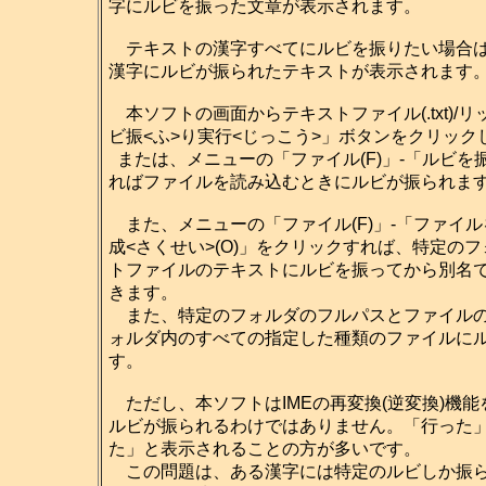
字にルビを振った文章が表示されます。
テキストの漢字すべてにルビを振りたい場合は
漢字にルビが振られたテキストが表示されます
本ソフトの画面からテキストファイル(.txt)/リ
ビ振<ふ>り実行<じっこう>」ボタンをクリッ
または、メニューの「ファイル(F)」-「ルビを振
ればファイルを読み込むときにルビが振られま
また、メニューの「ファイル(F)」-「ファイル
成<さくせい>(O)」をクリックすれば、特定の
トファイルのテキストにルビを振ってから別名
きます。
また、特定のフォルダのフルパスとファイルの
ォルダ内のすべての指定した種類のファイルに
す。
ただし、本ソフトはIMEの再変換(逆変換)機能
ルビが振られるわけではありません。「行った
た」と表示されることの方が多いです。
この問題は、ある漢字には特定のルビしか振ら