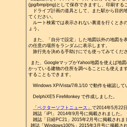
(jpg/bmp/png)として保存できますし、印刷
ドライブ計画の道具として、また駅から目的地
てください。
ルート検索では表示されない裏道を行くときの
ょう。
また、「自分で設定」した地図以外の地図を表
の任意の場所をランダムに表示します。
旅行先を決める手助けにでも使ってみてくだ
また、GoogleマップかYahoo地図を使え
かっている建物の住所を調べることにも使えま
することもできます。
Windows XP/Vista/7/8.1/10 で動作を確認
DelphiXE5 FireMonkey で作成しました。
「ベクターソフトニュース」
で2014年5月2
雑誌「iP!」 2014年9月号に掲載されました。
雑誌「日経PC21」2015年2月号に掲載されま
雑誌「Windows100%」2015年3月号に掲載