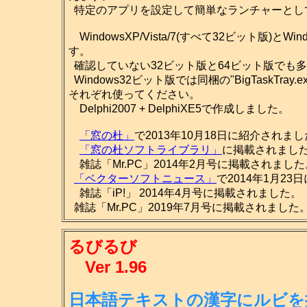
特定のアプリを設定して簡単なランチャーとし
WindowsXP/Vista/7(すべて32ビット版)とW
す。
確認していない32ビット版と64ビット版でも多
Windows32ビット版では同梱の"BigTaskTray.ex
それぞれ使ってください。
Delphi2007 + DelphiXE5で作成しました。
「窓の杜」
で2013年10月18日に紹介されま
「窓の杜ソフトライブラリ」
に掲載されました。(2
雑誌「Mr.PC」2014年2月号に掲載されました
「ベクターソフトニュース」
で2014年1月2
雑誌「iP!」 2014年4月号に掲載されました。
雑誌「Mr.PC」2019年7月号に掲載されました
るびるび
Ver 1.96
日本語テキストの漢字にルビを