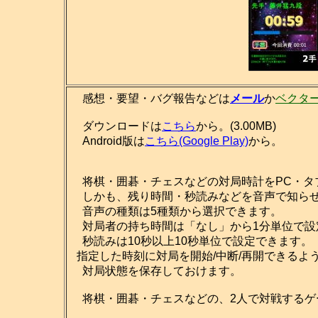
感想・要望・バグ報告などは
メール
か
ベクタ
ダウンロードは
こちら
から。(3.00MB)
Android版は
こちら(Google Play)
から。
将棋・囲碁・チェスなどの対局時計をPC・タ
しかも、残り時間・秒読みなどを音声で知ら
音声の種類は5種類から選択できます。
対局者の持ち時間は「なし」から1分単位で設
秒読みは10秒以上10秒単位で設定できます。
指定した時刻に対局を開始/中断/再開できるよ
対局状態を保存しておけます。
将棋・囲碁・チェスなどの、2人で対戦するゲ