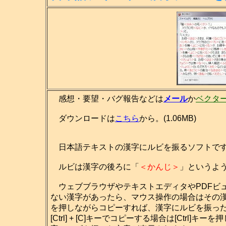
感想・要望・バグ報告などは
メール
か
ベクタ
ダウンロードは
こちら
から。(1.06MB)
日本語テキストの漢字にルビを振るソフトで
ルビは漢字の後ろに「
＜かんじ＞
」というよ
ウェブブラウザやテキストエディタやPDFビ
ない漢字があったら、マウス操作の場合はその
を押しながらコピーすれば、漢字にルビを振っ
[Ctrl] + [C]キーでコピーする場合は[Ctrl