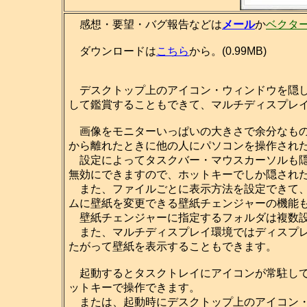
感想・要望・バグ報告などは
メール
か
ベクタ
ダウンロードは
こちら
から。(0.99MB)
デスクトップ上のアイコン・ウィンドウを隠し
して鑑賞することもできて、マルチディスプレ
画像をモニターいっぱいの大きさで余分なもの
から離れたときに他の人にパソコンを操作され
設定によってタスクバー・マウスカーソルも隠せますし、[
無効にできますので、ホットキーでしか隠され
また、ファイルごとに表示方法を設定できて、
ムに壁紙を変更できる壁紙チェンジャーの機能
壁紙チェンジャーに指定するフォルダは複数設
また、マルチディスプレイ環境ではディスプレ
たがって壁紙を表示することもできます。
起動するとタスクトレイにアイコンが常駐して
ットキーで操作できます。
または、起動時にデスクトップ上のアイコン・