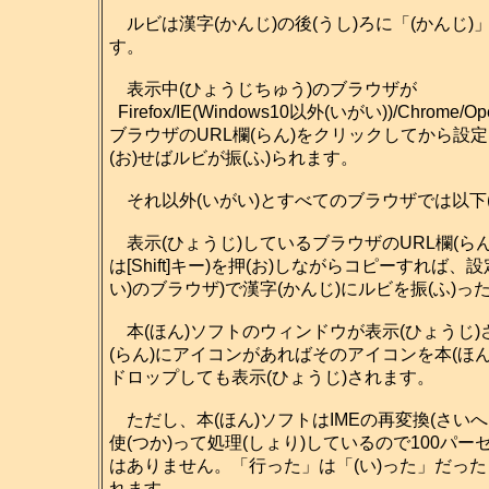
ルビは漢字(かんじ)の後(うし)ろに「(かんじ)
す。
表示中(ひょうじちゅう)のブラウザが
Firefox/IE(Windows10以外(いがい))/Chrome/Ope
ブラウザのURL欄(らん)をクリックしてから設定(せ
(お)せばルビが振(ふ)られます。
それ以外(いがい)とすべてのブラウザでは以下
表示(ひょうじ)しているブラウザのURL欄(らん
は[Shift]キー)を押(お)しながらコピーすれば
い)のブラウザ)で漢字(かんじ)にルビを振(ふ)
本(ほん)ソフトのウィンドウが表示(ひょうじ)さ
(らん)にアイコンがあればそのアイコンを本(ほん)
ドロップしても表示(ひょうじ)されます。
ただし、本(ほん)ソフトはIMEの再変換(さいへん
使(つか)って処理(しょり)しているので100パー
はありません。「行った」は「(い)った」だった
れます。