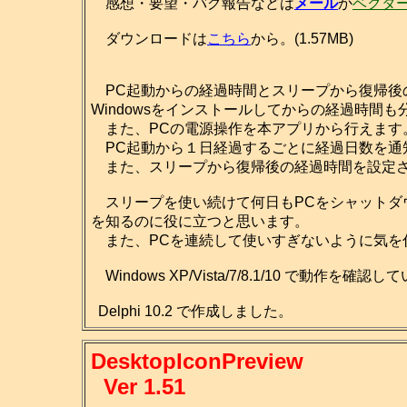
感想・要望・バグ報告などは
メール
か
ベクタ
ダウンロードは
こちら
から。(1.57MB)
PC起動からの経過時間とスリープから復帰後
Windowsをインストールしてからの経過時間も
また、PCの電源操作を本アプリから行えます
PC起動から１日経過するごとに経過日数を通
また、スリープから復帰後の経過時間を設定さ
スリープを使い続けて何日もPCをシャットダ
を知るのに役に立つと思います。
また、PCを連続して使いすぎないように気を
Windows XP/Vista/7/8.1/10 で動作を確認
Delphi 10.2 で作成しました。
DesktopIconPreview
Ver 1.51