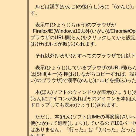
ルビは漢字(かんじ)の後(うし)ろに「(かんじ)
す。
表示中(ひょうじちゅう)のブラウザが
Firefox/IE(Windows10以外(いがい))/Chrome/Ope
ブラウザのURL欄(らん)をクリックしてから設定(せ
(お)せばルビが振(ふ)られます。
それ以外(いがい)とすべてのブラウザでは以下
表示(ひょうじ)しているブラウザのURL欄(らん
は[Shift]キー)を押(お)しながらコピーすれば
い)のブラウザ)で漢字(かんじ)にルビを振(ふ)
本(ほん)ソフトのウィンドウが表示(ひょうじ)さ
(らん)にアイコンがあればそのアイコンを本(ほん)
ドロップしても表示(ひょうじ)されます。
ただし、本(ほん)ソフトはIMEの再変換(さいへん
使(つか)って処理(しょり)しているので100パー
はありません。「行った」は「(い)った」だった
れます。