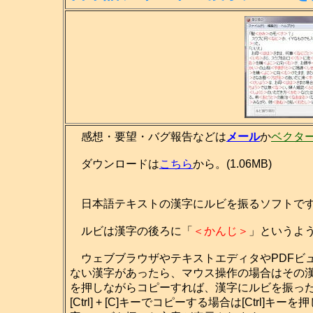
感想・要望・バグ報告などは
メール
か
ベクタ
ダウンロードは
こちら
から。(1.06MB)
日本語テキストの漢字にルビを振るソフトで
ルビは漢字の後ろに「
＜かんじ＞
」というよ
ウェブブラウザやテキストエディタやPDFビ
ない漢字があったら、マウス操作の場合はその
を押しながらコピーすれば、漢字にルビを振っ
[Ctrl] + [C]キーでコピーする場合は[Ctrl