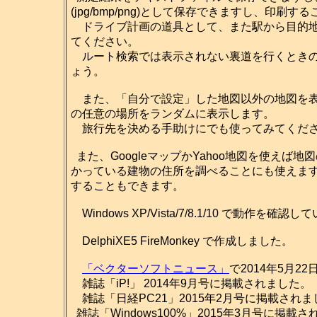
(jpg/bmp/png)として保存できますし、印刷
ドライブ計画の道具として、また駅から目的地
てください。
ルート検索では表示されない裏道を行くときの
ょう。
また、「自分で設定」した地図以外の地図を表
の任意の場所をランダムに表示します。
旅行先を決める手助けにでも使ってみてくだ
また、GoogleマップかYahoo地図を使え
かっている建物の住所を調べることにも使えま
することもできます。
Windows XP/Vista/7/8.1/10 で動作を確認
DelphiXE5 FireMonkey で作成しました。
「ベクターソフトニュース」
で2014年5月2
雑誌「iP!」 2014年9月号に掲載されました。
雑誌「日経PC21」2015年2月号に掲載されま
雑誌「Windows100%」2015年3月号に掲載