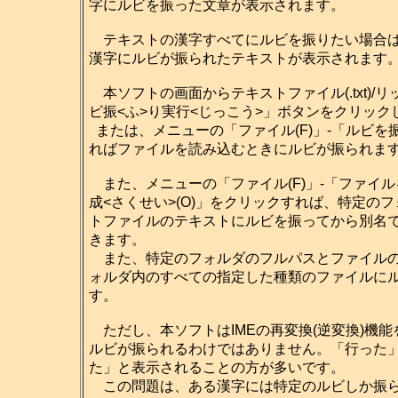
字にルビを振った文章が表示されます。
テキストの漢字すべてにルビを振りたい場合は
漢字にルビが振られたテキストが表示されます
本ソフトの画面からテキストファイル(.txt)/リ
ビ振<ふ>り実行<じっこう>」ボタンをクリッ
または、メニューの「ファイル(F)」-「ルビを振
ればファイルを読み込むときにルビが振られま
また、メニューの「ファイル(F)」-「ファイル
成<さくせい>(O)」をクリックすれば、特定の
トファイルのテキストにルビを振ってから別名
きます。
また、特定のフォルダのフルパスとファイルの
ォルダ内のすべての指定した種類のファイルに
す。
ただし、本ソフトはIMEの再変換(逆変換)機能
ルビが振られるわけではありません。「行った
た」と表示されることの方が多いです。
この問題は、ある漢字には特定のルビしか振ら