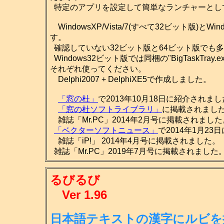
特定のアプリを設定して簡単なランチャーとし
WindowsXP/Vista/7(すべて32ビット版)とW
す。
確認していない32ビット版と64ビット版でも多
Windows32ビット版では同梱の"BigTaskTray.ex
それぞれ使ってください。
Delphi2007 + DelphiXE5で作成しました。
「窓の杜」
で2013年10月18日に紹介されま
「窓の杜ソフトライブラリ」
に掲載されました。(2
雑誌「Mr.PC」2014年2月号に掲載されました
「ベクターソフトニュース」
で2014年1月2
雑誌「iP!」 2014年4月号に掲載されました。
雑誌「Mr.PC」2019年7月号に掲載されました
るびるび
Ver 1.96
日本語テキストの漢字にルビを