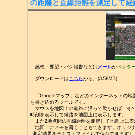
の距離
と直線距離を測定して経
感想・要望・バグ報告などは
メール
か
ベクタ
ダウンロードは
こちら
から。(3.58MB)
「Googleマップ」などのインターネットの
を書き込めるツールです。
マウスを地図上の道路に沿って動かせば、その
時刻を表示して経路を地図上に表示します。
また2地点間の直線距離を測定して地図上に表
地図上にメモを書くこともできます。オリジナ
測定結果をテキストファイルで保存できますし