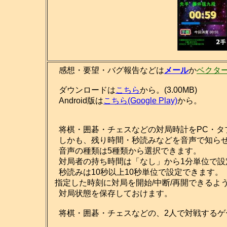
感想・要望・バグ報告などは
メール
か
ベクタ
ダウンロードは
こちら
から。(3.00MB)
Android版は
こちら(Google Play)
から。
将棋・囲碁・チェスなどの対局時計をPC・タ
しかも、残り時間・秒読みなどを音声で知ら
音声の種類は5種類から選択できます。
対局者の持ち時間は「なし」から1分単位で設
秒読みは10秒以上10秒単位で設定できます。
指定した時刻に対局を開始/中断/再開できるよ
対局状態を保存しておけます。
将棋・囲碁・チェスなどの、2人で対戦するゲ