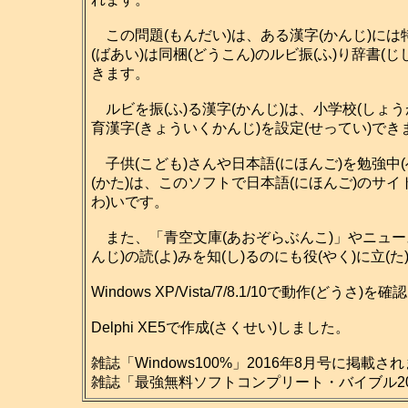
この問題(もんだい)は、ある漢字(かんじ)には特
(ばあい)は同梱(どうこん)のルビ振(ふ)り辞書(
きます。
ルビを振(ふ)る漢字(かんじ)は、小学校(しょう
育漢字(きょういくかんじ)を設定(せってい)で
子供(こども)さんや日本語(にほんご)を勉強中(
(かた)は、このソフトで日本語(にほんご)のサイ
わ)いです。
また、「青空文庫(あおぞらぶんこ)」やニュース
んじ)の読(よ)みを知(し)るのにも役(やく)に立(
Windows XP/Vista/7/8.1/10で動作(どうさ
Delphi XE5で作成(さくせい)しました。
雑誌「Windows100%」2016年8月号に掲載さ
雑誌「最強無料ソフトコンプリート・バイブル201