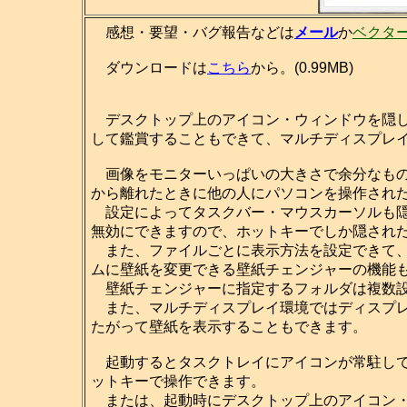
感想・要望・バグ報告などは
メール
か
ベクタ
ダウンロードは
こちら
から。(0.99MB)
デスクトップ上のアイコン・ウィンドウを隠し
して鑑賞することもできて、マルチディスプレ
画像をモニターいっぱいの大きさで余分なもの
から離れたときに他の人にパソコンを操作され
設定によってタスクバー・マウスカーソルも隠せますし、[
無効にできますので、ホットキーでしか隠され
また、ファイルごとに表示方法を設定できて、
ムに壁紙を変更できる壁紙チェンジャーの機能
壁紙チェンジャーに指定するフォルダは複数設
また、マルチディスプレイ環境ではディスプレ
たがって壁紙を表示することもできます。
起動するとタスクトレイにアイコンが常駐して
ットキーで操作できます。
または、起動時にデスクトップ上のアイコン・