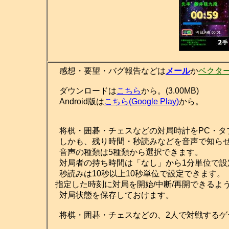
感想・要望・バグ報告などは
メール
か
ベクタ
ダウンロードは
こちら
から。(3.00MB)
Android版は
こちら(Google Play)
から。
将棋・囲碁・チェスなどの対局時計をPC・タ
しかも、残り時間・秒読みなどを音声で知ら
音声の種類は5種類から選択できます。
対局者の持ち時間は「なし」から1分単位で設
秒読みは10秒以上10秒単位で設定できます。
指定した時刻に対局を開始/中断/再開できるよ
対局状態を保存しておけます。
将棋・囲碁・チェスなどの、2人で対戦するゲ