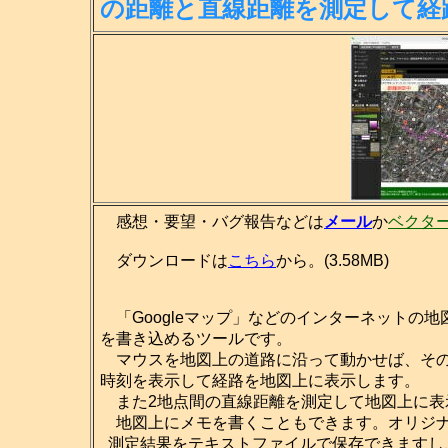
の距離
と直線距離を測定して経
感想・要望・バグ報告などは
メール
か
ベクタ
ダウンロードは
こちら
から。(3.58MB)
「Googleマップ」などのインターネットの
を書き込めるツールです。
マウスを地図上の道路に沿って動かせば、その
時刻を表示して経路を地図上に表示します。
また2地点間の直線距離を測定して地図上に表
地図上にメモを書くこともできます。オリジナ
測定結果をテキストファイルで保存できますし