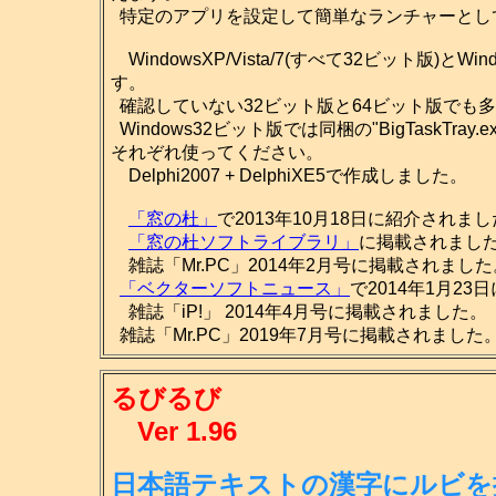
特定のアプリを設定して簡単なランチャーとし
WindowsXP/Vista/7(すべて32ビット版)とW
す。
確認していない32ビット版と64ビット版でも多
Windows32ビット版では同梱の"BigTaskTray.ex
それぞれ使ってください。
Delphi2007 + DelphiXE5で作成しました。
「窓の杜」
で2013年10月18日に紹介されま
「窓の杜ソフトライブラリ」
に掲載されました。(2
雑誌「Mr.PC」2014年2月号に掲載されました
「ベクターソフトニュース」
で2014年1月2
雑誌「iP!」 2014年4月号に掲載されました。
雑誌「Mr.PC」2019年7月号に掲載されました
るびるび
Ver 1.96
日本語テキストの漢字にルビを