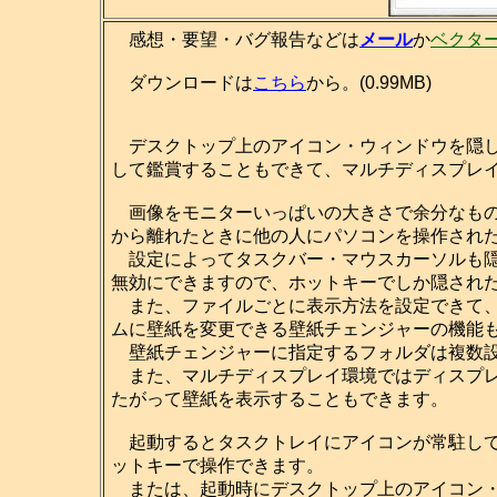
感想・要望・バグ報告などは
メール
か
ベクタ
ダウンロードは
こちら
から。(0.99MB)
デスクトップ上のアイコン・ウィンドウを隠し
して鑑賞することもできて、マルチディスプレ
画像をモニターいっぱいの大きさで余分なもの
から離れたときに他の人にパソコンを操作され
設定によってタスクバー・マウスカーソルも隠せますし、[
無効にできますので、ホットキーでしか隠され
また、ファイルごとに表示方法を設定できて、
ムに壁紙を変更できる壁紙チェンジャーの機能
壁紙チェンジャーに指定するフォルダは複数設
また、マルチディスプレイ環境ではディスプレ
たがって壁紙を表示することもできます。
起動するとタスクトレイにアイコンが常駐して
ットキーで操作できます。
または、起動時にデスクトップ上のアイコン・