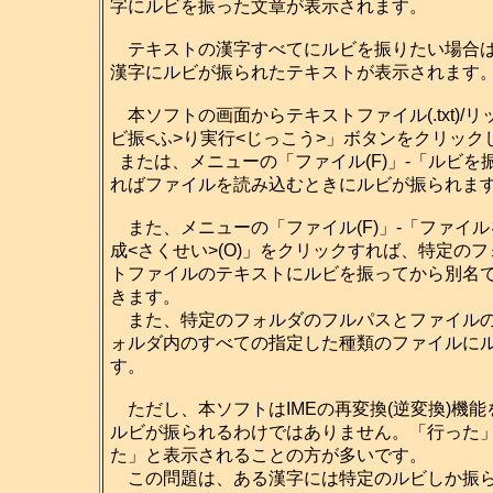
字にルビを振った文章が表示されます。
テキストの漢字すべてにルビを振りたい場合は
漢字にルビが振られたテキストが表示されます
本ソフトの画面からテキストファイル(.txt)/リ
ビ振<ふ>り実行<じっこう>」ボタンをクリッ
または、メニューの「ファイル(F)」-「ルビを振
ればファイルを読み込むときにルビが振られま
また、メニューの「ファイル(F)」-「ファイル
成<さくせい>(O)」をクリックすれば、特定の
トファイルのテキストにルビを振ってから別名
きます。
また、特定のフォルダのフルパスとファイルの
ォルダ内のすべての指定した種類のファイルに
す。
ただし、本ソフトはIMEの再変換(逆変換)機能
ルビが振られるわけではありません。「行った
た」と表示されることの方が多いです。
この問題は、ある漢字には特定のルビしか振ら