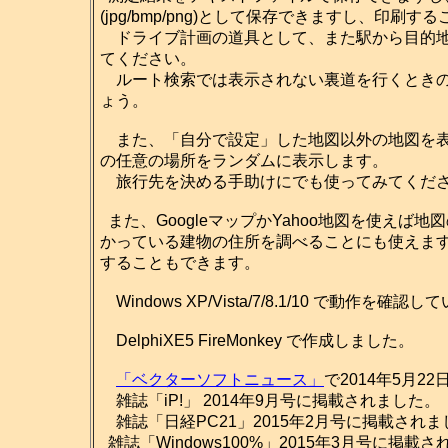
(jpg/bmp/png)として保存できますし、印刷
ドライブ計画の道具として、また駅から目的地
てください。
ルート検索では表示されない裏道を行くときの
ょう。
また、「自分で設定」した地図以外の地図を表
の任意の場所をランダムに表示します。
旅行先を決める手助けにでも使ってみてくだ
また、GoogleマップかYahoo地図を使え
かっている建物の住所を調べることにも使えま
することもできます。
Windows XP/Vista/7/8.1/10 で動作を確認
DelphiXE5 FireMonkey で作成しました。
「ベクターソフトニュース」
で2014年5月2
雑誌「iP!」 2014年9月号に掲載されました。
雑誌「日経PC21」2015年2月号に掲載されま
雑誌「Windows100%」2015年3月号に掲載