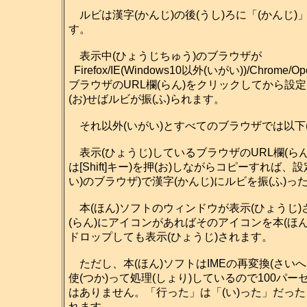
ルビは漢字(かんじ)の後(うし)ろに「(かんじ)
す。
表示中(ひょうじちゅう)のブラウザが
Firefox/IE(Windows10以外(いがい))/Chrome/Ope
ブラウザのURL欄(らん)をクリックしてから設定(せ
(お)せばルビが振(ふ)られます。
それ以外(いがい)とすべてのブラウザでは以下
表示(ひょうじ)しているブラウザのURL欄(らん
は[Shift]キー)を押(お)しながらコピーすれば
い)のブラウザ)で漢字(かんじ)にルビを振(ふ)
本(ほん)ソフトのウィンドウが表示(ひょうじ)さ
(らん)にアイコンがあればそのアイコンを本(ほん)
ドロップしても表示(ひょうじ)されます。
ただし、本(ほん)ソフトはIMEの再変換(さいへん
使(つか)って処理(しょり)しているので100パー
はありません。「行った」は「(い)った」だった
れます。