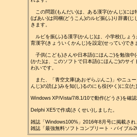
この問題(もんだい)は、ある漢字(かんじ)には特
(ばあい)は同梱(どうこん)のルビ振(ふ)り辞書(
きます。
ルビを振(ふ)る漢字(かんじ)は、小学校(しょう
育漢字(きょういくかんじ)を設定(せってい)で
子供(こども)さんや日本語(にほんご)を勉強中(
(かた)は、このソフトで日本語(にほんご)のサイ
わ)いです。
また、「青空文庫(あおぞらぶんこ)」やニュース
んじ)の読(よ)みを知(し)るのにも役(やく)に立(
Windows XP/Vista/7/8.1/10で動作(どうさ
Delphi XE5で作成(さくせい)しました。
雑誌「Windows100%」2016年8月号に掲載さ
雑誌「最強無料ソフトコンプリート・バイブル201