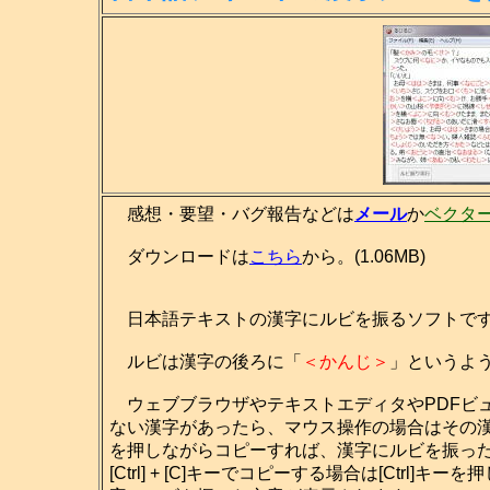
感想・要望・バグ報告などは
メール
か
ベクタ
ダウンロードは
こちら
から。(1.06MB)
日本語テキストの漢字にルビを振るソフトで
ルビは漢字の後ろに「
＜かんじ＞
」というよ
ウェブブラウザやテキストエディタやPDFビ
ない漢字があったら、マウス操作の場合はその
を押しながらコピーすれば、漢字にルビを振っ
[Ctrl] + [C]キーでコピーする場合は[Ctrl