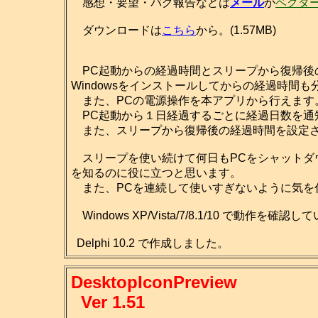
感想・要望・バグ報告などは
メール
か
ベクタ
ダウンロードは
こちら
から。(1.57MB)
PC起動からの経過時間とスリープから復帰後
Windowsをインストールしてからの経過時間も
また、PCの電源操作を本アプリから行えます
PC起動から１日経過するごとに経過日数を通
また、スリープから復帰後の経過時間を設定さ
スリープを使い続けて何日もPCをシャットダ
を知るのに役に立つと思います。
また、PCを連続して使いすぎないように気を
Windows XP/Vista/7/8.1/10 で動作を確認
Delphi 10.2 で作成しました。
DesktopIconPreview
Ver 1.51