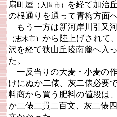
扇町屋
を経て加治
（入間市）
の根通りを通って青梅方面
もう一方は新河岸川引又
から陸上げされて
（志木市）
沢を経て狭山丘陵南麓へ入
た。
一反当りの大麦・小麦の
けにぬか二俵、灰二俵必要
料商から買う肥料の値段は
か二俵二貫二百文、灰二俵
文かかった。