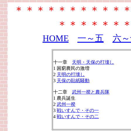
＊＊＊＊＊＊＊＊＊＊
＊＊＊＊＊＊
HOME
一～五
六～
十一章
天明・天保の打壊し
1 困窮農民の激増
2
天明の打壊し
3
天保の貼紙騒動
十二章
武州一揆と農兵隊
1 農兵誕生
2
武州一揆
3
戦いすんで・その一
4
戦いすんで・その二