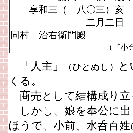
享和三（一八〇三）亥
二月二日
同村 治右衛門殿 
（『小
「人主」
と
（ひとぬし）
くる。
商売として結構成り立
しかし、娘を奉公に出
ほうで、小前、水呑百姓