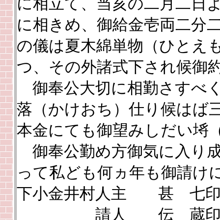
に相立て、当亥の二月二日
に相きめ、御給金壱両二分
の儀は夏木綿単物（ひとえ
つ、その外諸式下され候御
御奉公大切に相勤さすべく
落（かけおち）仕り候はば
本金にても御望みしだい埓
御奉公勤め方御気に入り成
って私ども何ヵ年も御請け
下小金井村人主 甚 七
請人 伝 蔵