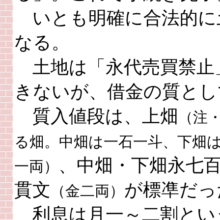
いとも明確に合法的に
なる。
土地は「永代売買禁止
きないが、借金の質とし
質入値段は、上畑
（注
る畑。中畑は一石一斗、下畑
、中畑・下畑永七
一両）
貫文
が標凖だっ
（金二両）
利息は月一～二割とい