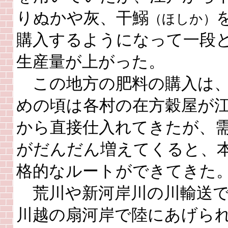
りぬかや灰、干鰯
（ほしか）
購入するようになって一段
生産量が上がった。
この地方の肥料の購入は
めの頃は各村の在方穀屋が
から直接仕入れてきたが、
がだんだん増えてくると、
格的なルートができてきた
荒川や新河岸川の川輸送
川越の扇河岸で陸にあげら