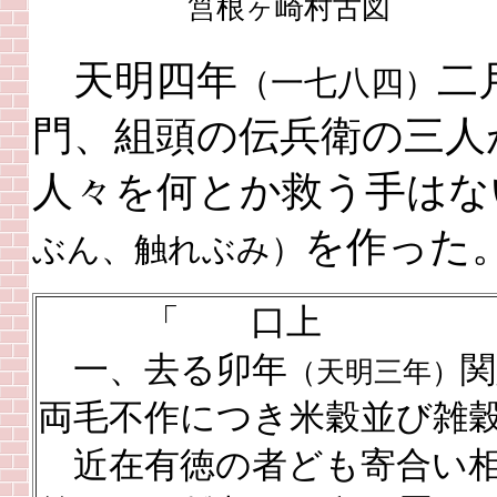
筥根ヶ崎村古図
天明四年
二
（一七八四）
門、組頭の伝兵衛の三人
人々を何とか救う手はな
を作った
ぶん、触れぶみ）
「 口上
一、去る卯年
関
（天明三年）
両毛不作につき米穀並び雑
近在有徳の者ども寄合い相