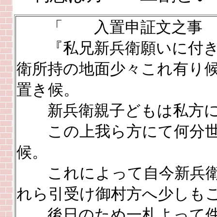
「 入置申証文之事
『私兄新兵衛願いに付き
衛所持の地面少々これ有り
置き候。
新兵衛親子どもは私方に
この上我ら方にて何分世
候。
これによって自今新兵衛
れら引受け御村方へ少しも
後日のため一札よって件