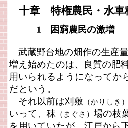
十章 特権農民・水車
1 困窮農民の激増
武蔵野台地の畑作の生産
増え始めたのは、良質の肥
用いられるようになってか
だという。
それ以前は刈敷
（かりしき
いって、秣
場の枝
（まぐさ）
を用いていたが、江戸から