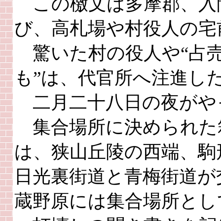
この檄文は多摩郡、入
び、高札場や村役人の宅
驚いた村の役人や“占
も”は、代官所へ注進し
二月二十八日の夜がや
集合場所に決められた
は、狭山丘陵の西端、駒
日光裏街道と青梅街道が
蔵野原には集合場所とし