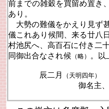
前までの雑穀を買留め置き
あり。
大勢の難儀をかえり見ず甚
儀これあり候間、来る廿八
村池尻へ、高百石に付き二
同御出合なされ候
。以
（略）
辰二月
（天明四年）
御名主、御年寄