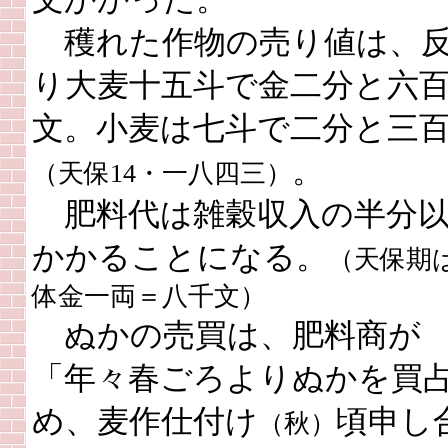
穫れた作物の売り値は、
り大麦十五斗で金二分と六
文。小麦は七斗で二分と三
。
（天保14・一八四三）
肥料代は雑穀収入の半分以
かかることになる。
（天保期
体金一両＝八千文）
ぬかの売買は、肥料商が
「年々春ごろよりぬかを買
め、麦作仕付け
頃申し
（秋）