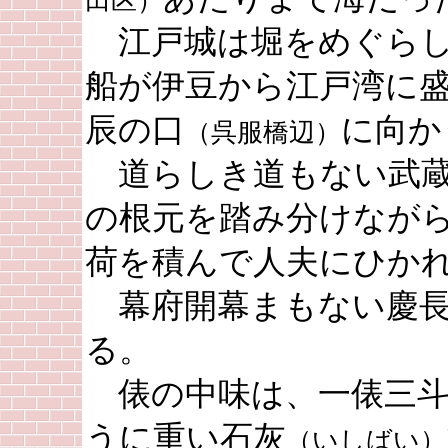
田区）
江戸城は堀をめぐらし
船が伊豆から江戸湾に
辰の口
に向か
（呉服橋辺）
道らしき道もない武蔵
の根元を踏み分けなが
荷を積んで人夫にひか
幕府開幕まもない慶長
る。
俵の中味は、一俵三斗
うに重い石灰
（いしばい）