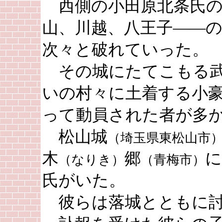
西側の小田原北条氏の
山、川越、八王子――
次々と破れていった。
その城にたてこもる武
いの村々に土着する小
って動員された者が多
松山城
（埼玉県東松山市
木
郷
に
（なりき）
（青梅市）
氏がいた。
彼らは落城とともに討