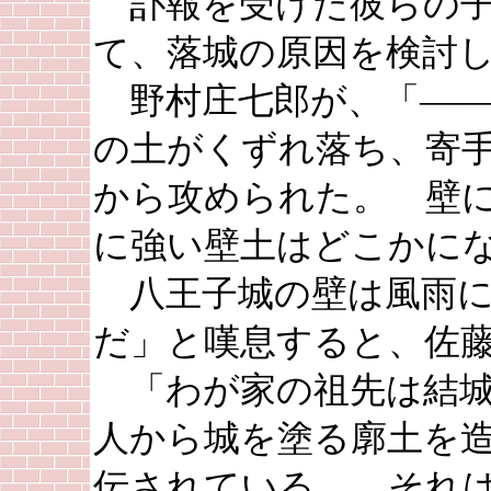
訃報を受けた彼らの子
て、落城の原因を検討
野村庄七郎が、「――
の土がくずれ落ち、寄
から攻められた。 壁
に強い壁土はどこかに
八王子城の壁は風雨に
だ」と嘆息すると、佐
「わが家の祖先は結
人から城を塗る廓土を
伝されている。 それ