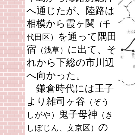
へ通じたが、陸路は
相模から霞ヶ関
（千
を通って隅田
代田区）
宿
に出て、そ
（浅草）
れから下総の市川辺
へ向かった。
鎌倉時代には王子
より雑司ヶ谷
（ぞう
鬼子母神
しがや）
（き
の
しぼじん、文京区）