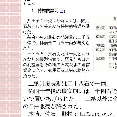
た。
4 特権的窯元
top
八王子白土焼
は、御用
（成木石灰）
石灰として幕府から特権的待遇を受
けた。
幕府からの最初の発注量は三千五
百俵で、拝借金二百五十両が与えら
れた。
三・五石～六石あたり一両という
かなりの優遇惜置で、窯元たちはこ
の利益金をその後の石灰焼きの運営
資金に充て、御用石灰上納の義務を
負った。
上納は慶長期は二十八石で一両。
約四十年後の慶安期には、十四石で
いで買いあげられた。 上納以外に
の自由販売が許された。
木崎、佐藤、野村
（川口氏に代ったが、