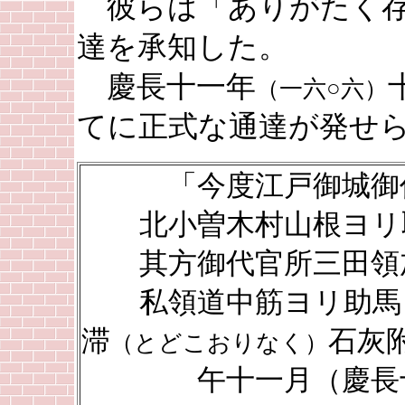
彼らは「ありがたく存
達を承知した。
慶長十一年
（一六○六）
てに正式な通達が発せ
「今度江戸御城御作
北小曽木村山根ヨリ取
其方御代官所三田領
私領道中筋ヨリ助馬
滞
石灰
（とどこおりなく）
午十一月（慶長十