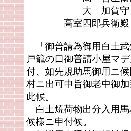
大 加賀
高室四郎兵衛殿
「御普請為御用白土武
戸籠の口御普請小屋マデ
付、如先規助馬御用ニ候
村ニ出可申旨御老中御加
此候。
白土焼荷物出分入用馬
候様ニ申付候。