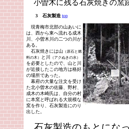
小曽木に残る石灰焼きの窯
3 石灰製造
top
現青梅市北部の山あいに
は、西から東へ流れる成木
川、小曽木川の二つの川が
ある。
石灰焼きには山
（原石と燃
と川
料の木）
（アクぬきの水）
を必要としたので、山と川
が近接したこの地方は格好
の場所であった。
幕府の大量な注文を受け
た北小曽木の佐藤、野村、
成木の木崎氏は、自分の村
に本窯と呼ばれる大規模な
窯を作り、石灰製造にのり
出した。
石灰製造のもとになっ