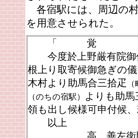
各宿駅には、周辺の村
を用意させられた。
「 覚
今度於上野厳有院御仏
根上り取寄候御急ぎの儀
木村より助馬合三拾疋
（
よりも助馬
（のちの宿駅）
領も出し候様可申付候、
以上
高 善左衛