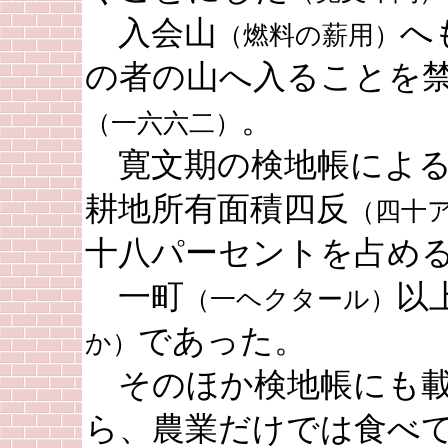
入会山
へ
（燃料の薪用）
の者の山へ入ることを
。
（一六六二）
寛文期の検地帳による
耕地所有面積四反
（四十
十八パーセントを占め
一町
以
（一ヘクタール）
であった。
か）
そのほか検地帳にも載
ら、農業だけでは食べ