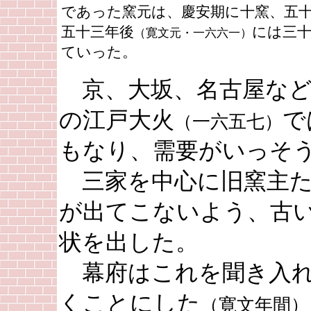
であった窯元は、慶安期に十窯、五
五十三年後
には三
（寛文元・一六六一）
ていった。
京、大坂、名古屋など
の江戸大火
で
（一六五七）
もなり、需要がいっそ
三家を中心に旧窯主た
が出てこないよう、古
状を出した。
幕府はこれを聞き入れ
くことにした
（寛文年間）