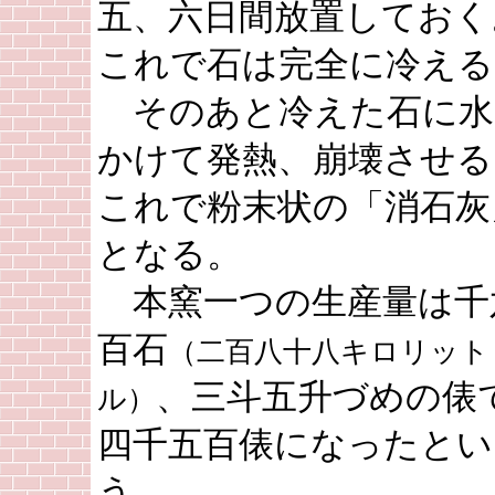
五、六日間放置しておく
これで石は完全に冷える
そのあと冷えた石に水
かけて発熱、崩壊させる
これで粉末状の「消石灰
となる。
本窯一つの生産量は千
百石
（二百八十八キロリット
、三斗五升づめの俵
ル）
四千五百俵になったとい
う。