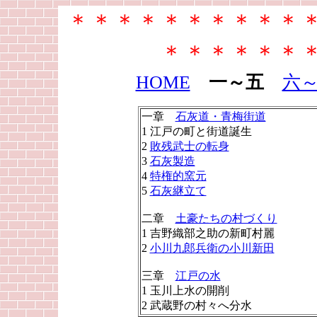
＊＊＊＊＊＊＊＊＊＊
＊＊＊＊＊＊
HOME
一～五
六
一章
石灰道・青梅街道
1 江戸の町と街道誕生
2
敗残武士の転身
3
石灰製造
4
特権的窯元
5
石灰継立て
二章
土豪たちの村づくり
1 吉野織部之助の新町村麗
2
小川九郎兵衛の小川新田
三章
江戸の水
1 玉川上水の開削
2 武蔵野の村々へ分水