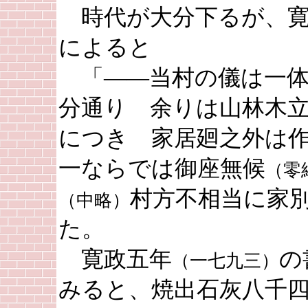
時代が大分下るが、寛
によると
「――当村の儀は一体
分通り 余りは山林木
につき 家居廻之外は
一ならでは御座無候
（零
村方不相当に家
（中略）
た。
寛政五年
の
（一七九三）
みると、焼出石灰八千