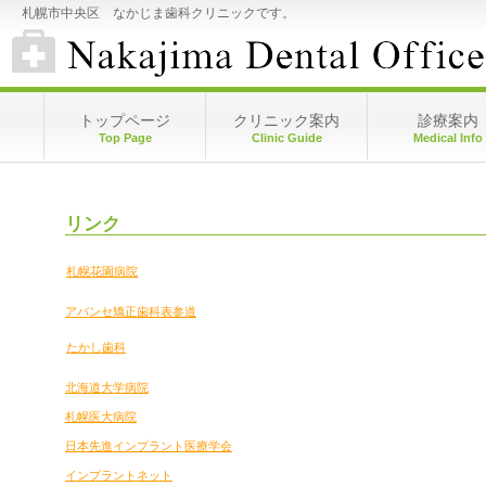
札幌市中央区 なかじま歯科クリニックです。
トップページ
クリニック案内
診療案内
Top Page
Clinic Guide
Medical Info
リンク
札幌花園病院
アバンセ矯正歯科表参道
たかし歯科
北海道大学病院
札幌医大病院
日本先進インプラント医療学会
インプラントネット