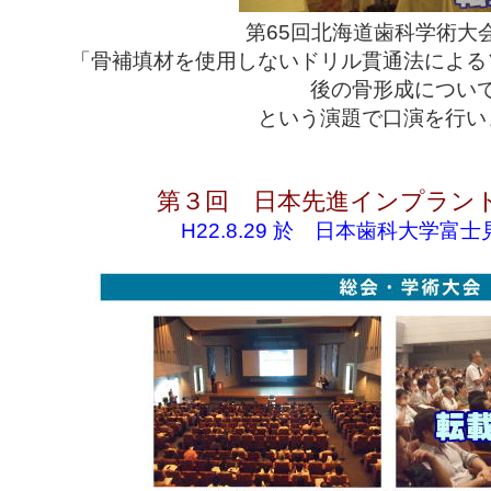
第65回北海道歯科学術大
「骨補填材を使用しないドリル貫通法による
後の骨形成につい
という演題で口演を行い
第３回 日本先進インプラン
H22.8.29 於 日本歯科大学