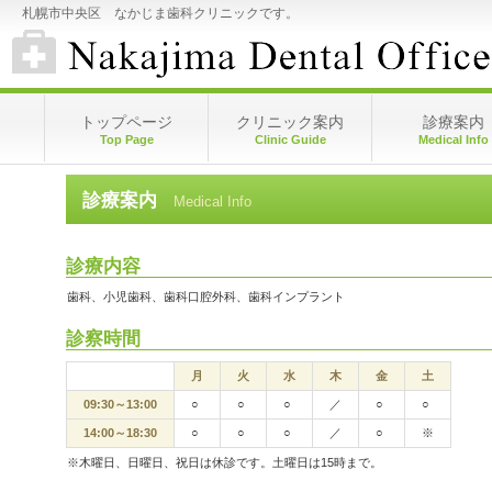
札幌市中央区 なかじま歯科クリニックです。
トップページ
クリニック案内
診療案内
Top Page
Clinic Guide
Medical Info
診療案内
Medical Info
診療内容
歯科、小児歯科、歯科口腔外科、歯科インプラント
診察時間
月
火
水
木
金
土
09:30～13:00
○
○
○
／
○
○
14:00～18:30
○
○
○
／
○
※
※木曜日、日曜日、祝日は休診です。土曜日は15時まで。