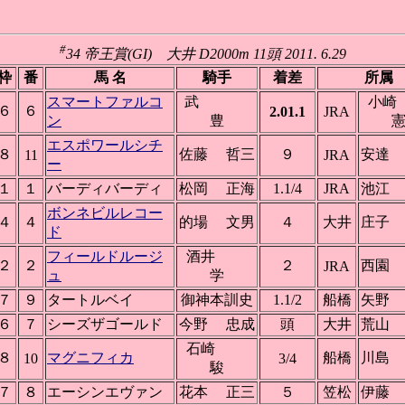
#
34 帝王賞(GI) 大井 D2000m 11頭 2011. 6.29
枠
番
馬 名
騎手
着差
所属
スマートファルコ
武
小
６
６
2.01.1
JRA
ン
豊
エスポワールシチ
８
佐藤 哲三
９
安達
11
JRA
ー
１
１
バーディバーディ
松岡 正海
1.1/4
JRA
池江
ボンネビルレコー
４
４
的場 文男
４
大井
庄子
ド
フィールドルージ
酒井
２
２
２
西園
JRA
ュ
学
７
９
タートルベイ
御神本訓史
1.1/2
船橋
矢野
６
７
シーズザゴールド
今野 忠成
頭
大井
荒山
石崎
８
マグニフィカ
船橋
川島
10
3/4
駿
７
８
エーシンエヴァン
花本 正三
５
笠松
伊藤