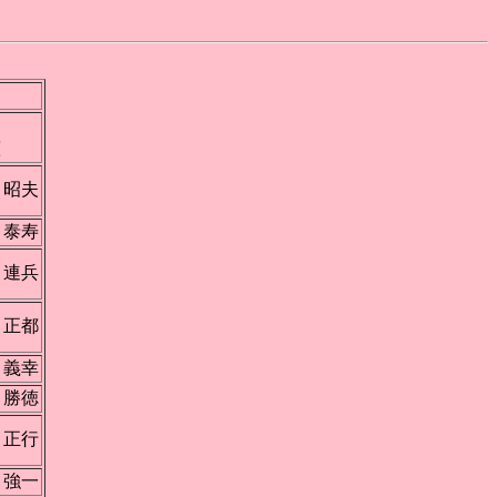
崎
憲
 昭夫
 泰寿
 連兵
 正都
 義幸
 勝徳
 正行
 強一