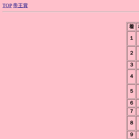
TOP
帝王賞
着
１
２
３
４
５
６
７
８
９