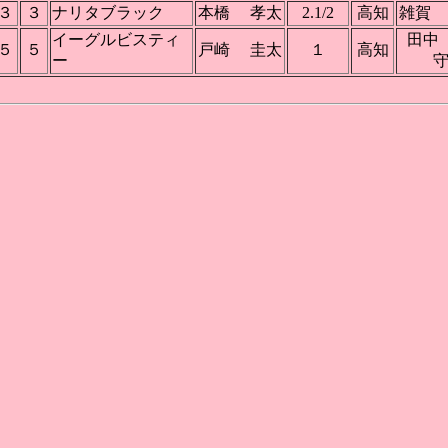
３
３
ナリタブラック
本橋 孝太
2.1/2
高知
雑賀
イーグルビスティ
田
５
５
戸崎 圭太
１
高知
ー