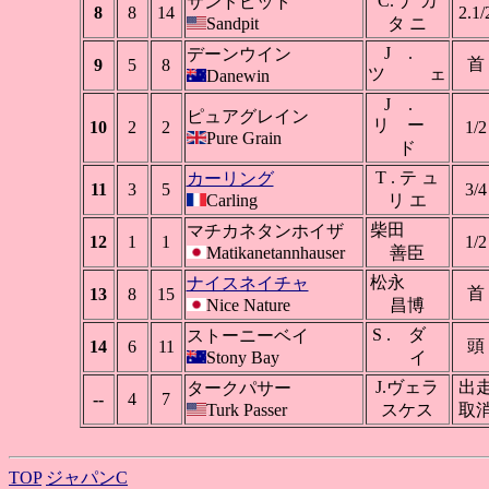
C. ナ カ
サンドピット
8
8
14
2.1/
Sandpit
タ ニ
J .
デーンウイン
首
9
5
8
ツ ェ
Danewin
J .
ピュアグレイン
リ ー
10
2
2
1/2
Pure Grain
ド
T . テ ュ
カーリング
11
3
5
3/4
Carling
リ エ
柴田
マチカネタンホイザ
12
1
1
1/2
Matikanetannhauser
善臣
松永
ナイスネイチャ
首
13
8
15
Nice Nature
昌博
S . ダ
ストーニーベイ
頭
14
6
11
Stony Bay
イ
J.ヴェラ
出
タークパサー
--
4
7
Turk Passer
スケス
取
TOP
ジャパンC