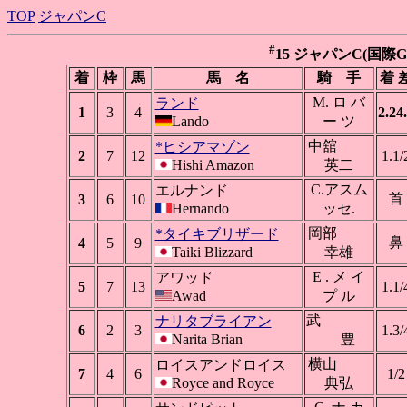
TOP
ジャパンC
#
15 ジャパンC(国際GI)
着
枠
馬
馬 名
騎 手
着 
M. ロ バ
ランド
1
3
4
2.24
Lando
ー ツ
中舘
*ヒシアマゾン
2
7
12
1.1/
Hishi Amazon
英二
C.アスム
エルナンド
首
3
6
10
Hernando
ッセ.
岡部
*タイキブリザード
鼻
4
5
9
Taiki Blizzard
幸雄
E . メ イ
アワッド
5
7
13
1.1/
Awad
プ ル
武
ナリタブライアン
6
2
3
1.3/
Narita Brian
豊
横山
ロイスアンドロイス
7
4
6
1/2
Royce and Royce
典弘