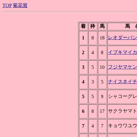
TOP
菊花賞
着
枠
馬
馬 
レオダーバ
1
8
18
イブキマイ
2
4
8
フジヤマケ
3
5
10
ナイスネイ
4
3
5
シャコーグ
5
5
9
サクラヤマ
6
8
17
キョウワユ
7
4
7