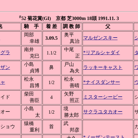
#
52 菊花賞(GI) 京都 芝3000m 18頭 1991.11. 3
名
騎 手
着 差
調 教 師
父
岡部
奥平
ン
マルゼンスキー
3.09.5
幸雄
真治
南井
中尾
カグラ
*リアルシャダイ
1.1/2
克巳
正
小島
戸山
ンザン
鼻
ラッキーキャスト
貞博
為夫
松永
松永
チャ
*ナイスダンサー
1/2
昌博
善晴
柴田
矢野
レイド
ミスターシービー
4
善臣
照正
小島
境
トオー
サクラユタカオー
1/2
太
勝太郎
猿橋
武
ウショウ
首
重利
邦彦
*ノーザンテースト