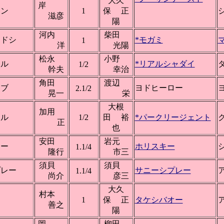
大久
岸
ーン
1
保 正
滋彦
陽
河内
柴田
オドシ
*モガミ
1
洋
光陽
松永
小野
ール
*リアルシャダイ
1/2
幹夫
幸治
角田
渡辺
イブ
ヨドヒーロー
2.1/2
晃一
栄
大根
加用
トル
1/2
田 裕
*パークリージェント
正
也
安田
岩元
キー
ホリスキー
1.1/4
隆行
市三
須貝
須貝
プレー
サニーシプレー
1.1/4
尚介
彦三
大久
村本
ン
1
保 正
タケシバオー
善之
陽
岡
柳田