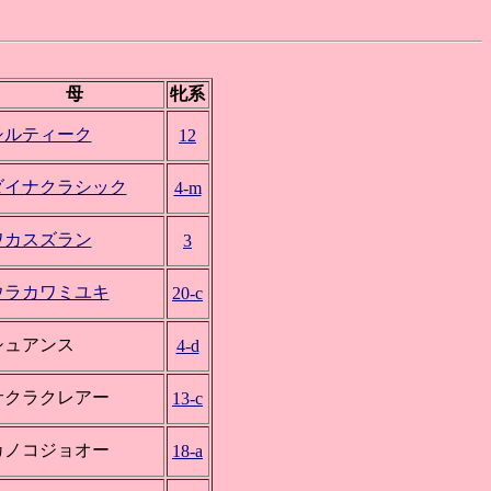
母
牝系
シルティーク
12
ダイナクラシック
4-m
ワカスズラン
3
ウラカワミユキ
20-c
シュアンス
4-d
サクラクレアー
13-c
カノコジョオー
18-a