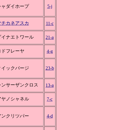
シャダイホープ
5-j
マチカネアスカ
11-c
ダイナエトワール
21-a
ヨドフレーヤ
4-g
クイックバージ
23-b
シンサーザンクロス
13-a
アヤノシャネル
7-c
アンクリツパー
4-d