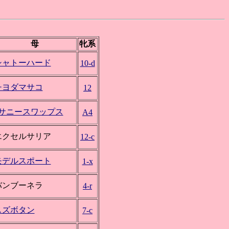
母
牝系
シャトーハード
10-d
チヨダマサコ
12
*サニースワップス
A4
エクセルサリア
12-c
モデルスポート
1-x
バンブーネラ
4-r
スズボタン
7-c