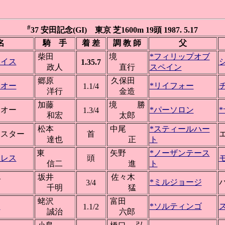
#
37 安田記念(GI) 東京 芝1600m 19頭 1987. 5.17
名
騎 手
着 差
調 教 師
父
柴田
境
*フィリップオブ
ボイス
1.35.7
政人
直行
スペイン
郷原
久保田
イオー
*リイフォー
1.1/4
洋行
金造
加藤
境 勝
ーオー
*パーソロン
1.3/4
和宏
太郎
松本
中尾
*スティールハー
マスター
首
達也
正
ト
東
矢野
*ノーザンテース
トレス
頭
信二
進
ト
坂井
佐々木
ズ
*ミルジョージ
3/4
千明
猛
蛯沢
富田
ド
*ソルティンゴ
1.1/2
誠治
六郎