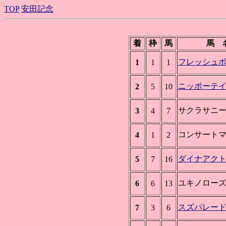
TOP
安田記念
着
枠
馬
馬 
フレッシュ
1
1
1
ニッポーテ
2
5
10
サクラサニ
3
4
7
コンサート
4
1
2
ダイナアク
5
7
16
ユキノロー
6
6
13
スズパレー
7
3
6