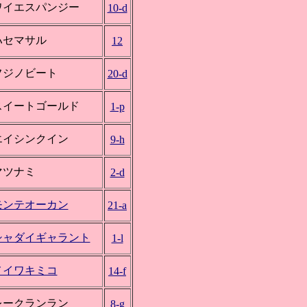
ワイエスパンジー
10-d
ハセマサル
12
フジノビート
20-d
スイートゴールド
1-p
エイシンクイン
9-h
マツナミ
2-d
モンテオーカン
21-a
シャダイギャラント
1-l
メイワキミコ
14-f
レークランラン
8-g