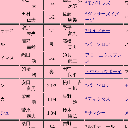
小島
橋口 弘
ザー
*モバリッズ
1/2
太
次郎
田村
佐藤
*ダンサーズイメ
1/2
正光
勝美
ージ
増沢
野平
ゴッデス
*リイフォー
1/2
末夫
富久
岡部
高橋
ール
鼻
*パーソロン
幸雄
英夫
嶋田
須貝
アローエクスプレ
ェイマス
1/2
功
彦三
ス
的場
田中
ト
鼻
トウショウボーイ
均
良平
安田
松山 吉
パン
*パーソロン
2.1/2
富男
三郎
柴崎
矢野
ンカー
*ディクタス
1.1/4
勇
進
菅原
鈴木
ッシュ
*サンシー
1.3/4
泰夫
康弘
柴田
吉野
ポ
*ルボデュール
3/4