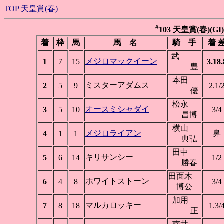
TOP
天皇賞(春)
#
103 天皇賞(春)(GI)
着
枠
馬
馬 名
騎 手
着 
武
メジロマックイーン
1
7
15
3.18.
豊
本田
ミスターアダムス
2
5
9
2.1/
優
松永
オースミシャダイ
3
5
10
3/4
昌博
横山
メジロライアン
鼻
4
1
1
典弘
田中
キリサンシー
5
6
14
1/2
勝春
田面木
ホワイトストーン
6
4
8
3/4
博公
加用
マルカロッキー
7
8
18
1.3/
正