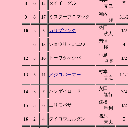
南井
タイイーグル
首
8
6
12
克巳
河内
ミスターアロマック
9
8
17
3.1/
洋
柴田
カリブソング
10
3
5
1/2
政人
西浦
ショウリテンユウ
11
6
13
4
勝一
小島
トーワタケシバ
12
8
16
1/2
貞博
村本
13
5
11
メジロパーマー
1.1/
善之
安田
バンダイロード
14
3
7
3/4
隆行
猿橋
エリモパサー
15
3
6
1/2
重利
増沢
ダイコウガルダン
16
2
4
5
末夫