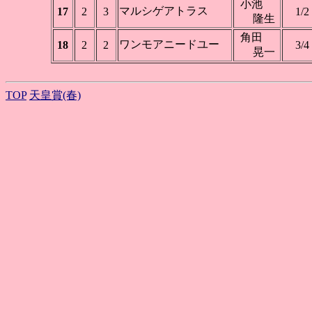
小池
マルシゲアトラス
17
2
3
1/2
隆生
角田
ワンモアニードユー
18
2
2
3/4
晃一
TOP
天皇賞(春)