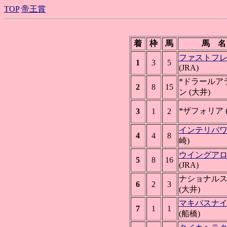
TOP
帝王賞
着
枠
馬
馬 名
ファストフ
1
3
5
(JRA)
*ドラールア
2
8
15
ン (大井)
*ザフォリア 
3
1
2
インテリパ
4
4
8
崎)
ウイングア
5
8
16
(JRA)
ナショナル
6
2
3
(大井)
マキバスナ
7
1
1
(船橋)