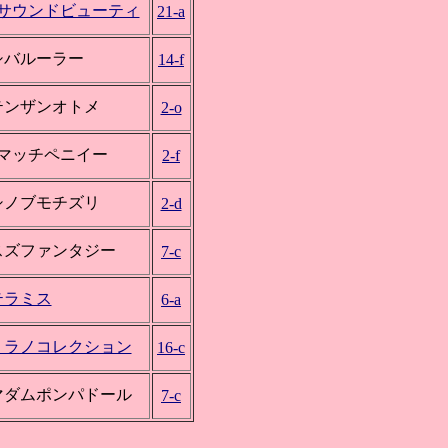
*サウンドビューティ
21-a
シバルーラー
14-f
テンザンオトメ
2-o
*マッチペニイー
2-f
シノブモチズリ
2-d
スズファンタジー
7-c
テラミス
6-a
ミラノコレクション
16-c
マダムポンパドール
7-c