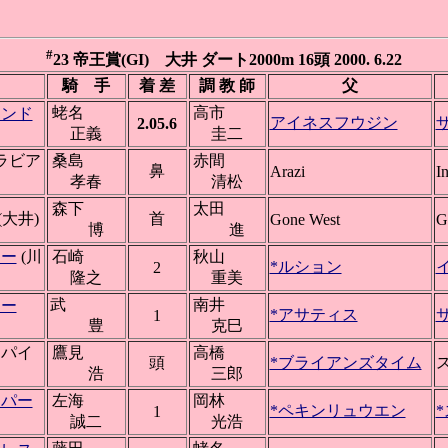
#
23 帝王賞(GI) 大井 ダート2000m 16頭 2000. 6.22
騎 手
着 差
調 教 師
父
蛯名
高市
レンド
アイネスフウジン
2.05.6
正義
圭二
ラビア
桑島
赤間
鼻
Arazi
In
孝春
清松
森下
太田
(大井)
首
Gone West
G
博
進
ワー
(川
石崎
秋山
*ルション
2
隆之
重美
武
南井
ロー
*アサティス
1
豊
克巳
スパイ
鷹見
高橋
頭
*ブライアンズタイム
浩
三郎
イパー
左海
岡林
*ペキンリュウエン
1
誠二
光浩