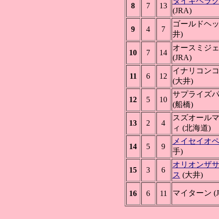
タイキヘラ
8
7
13
(JRA)
ゴールドヘッ
9
4
7
井)
オースミジ
10
7
14
(JRA)
イナリコン
11
6
12
(大井)
サプライズ
12
5
10
(船橋)
スズオール
13
2
4
ィ (北海道)
メイセイオ
14
5
9
手)
オリオンザ
15
3
6
ス
(大井)
マイターン (J
16
6
11