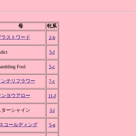
母
牝系
ザラストワード
2-b
dict
5-f
ambling Fool
5-c
インテリフラワー
7-c
サンヨウアロー
11-f
スターシャイン
3-l
*スコールディング
5-g