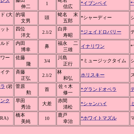
藤田
蛯名
クレス
*イブンベイ
1
伸二
信広
ド (大
的場
蛯名 末
頭
*シャーディー
文男
五郎
四位
白井
ェット
*ジェイドロバリー
2.1/2
洋文
寿昭
コルド
内田
福永 二
鼻
イナリワン
博幸
三雄
パワー
佐藤
川島
*ミュージックタイム
3/4
隆
正行
マイテ
斉藤
林
ホリスキー
2.1/2
正弘
和弘
ペラ
(岩
菅原
佐々木
首
*グランドオペラ
勲
修一
サンク
早田
赤間
大差
*シャンハイ
秀治
清松
橋本
鹿戸
RA)
*ホワイトマズル
10
美純
幸治