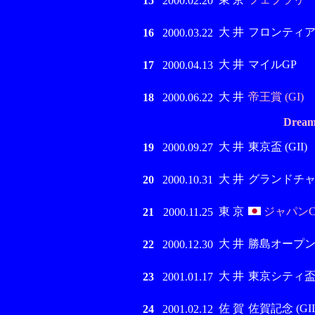
15
2000.02.20
大 井
フロンティ
16
2000.03.22
大 井
マイルGP
17
2000.04.13
大 井
帝王賞 (GI)
18
2000.06.22
Dream
大 井
東京盃 (GII)
19
2000.09.27
大 井
グランドチャ
20
2000.10.31
東 京
ジャパンCダ
21
2000.11.25
大 井
勝島オープ
22
2000.12.30
大 井
東京シティ
23
2001.01.17
佐 賀
佐賀記念 (GIII
24
2001.02.12