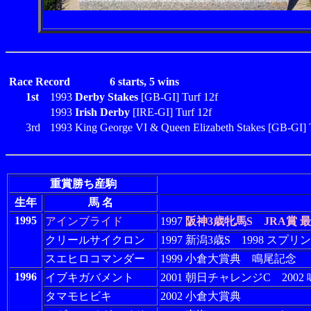
Race Record
6 starts, 5 wins
1st
1993
Derby Stakes
[GB-GI] Turf 12f
1993
Irish Derby
[IRE-GI] Turf 12f
3rd
1993 King George VI & Queen Elizabeth Stakes [GB-GI] 
重賞勝ち産駒
生年
馬 名
1995
アインブライド
1997
阪神3歳牝馬S
JRA賞 
クリールサイクロン
1997 新潟3歳S 1998 スプリ
スエヒロコマンダー
1999 小倉大賞典 鳴尾記念
1996
イブキガバメント
2001 朝日チャレンジC 2002
タマモヒビキ
2002 小倉大賞典